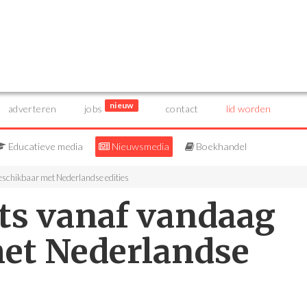
nieuw
adverteren
jobs
contact
lid worden
Educatieve media
Nieuwsmedia
Boekhandel
eschikbaar met Nederlandse edities
ts vanaf vandaag
et Nederlandse