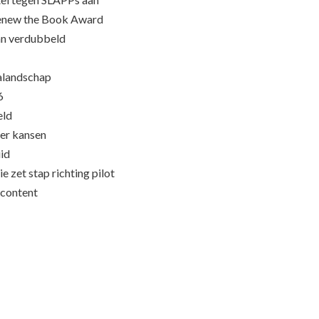
Renew the Book Award
an verdubbeld
ialandschap
6
eld
eer kansen
id
e zet stap richting pilot
content