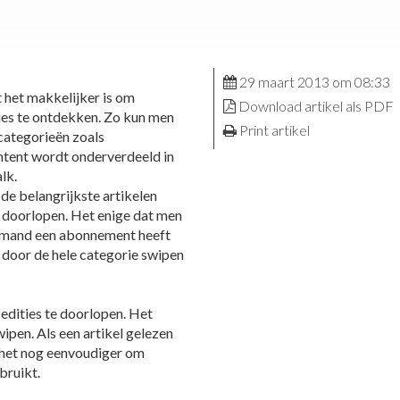
29 maart 2013 om 08:33
t het makkelijker is om
Download artikel als PDF
ies te ontdekken. Zo kun men
Print artikel
 categorieën zoals
ontent wordt onderverdeeld in
lk.
e belangrijkste artikelen
e doorlopen. Het enige dat men
 iemand een abonnement heeft
 door de hele categorie swipen
dities te doorlopen. Het
wipen. Als een artikel gelezen
t het nog eenvoudiger om
bruikt.