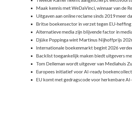
Maak kennis met WeDaVinci, winnaar van de 
Uitgaven aan online reclame sinds 2019 meer d
Britse boekensector in verzet tegen EU-heffing
Alternatieve media zijn blijvende factor in med
Djûke Poppinga wint Martinus Nijhoffprijs 202
Internationale boekenmarkt begint 2026 verde
Backlist toegankelijk maken biedt uitgevers m
Tom Delleman wordt uitgever van Mediahuis Zu
Europees initiatief voor AI-ready boekencollecti
EU komt met gedragscode voor herkenbare AI-