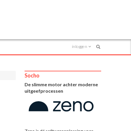
inloggen
Search
Socho
De slimme motor achter moderne
uitgeefprocessen
Zeno is dé softwareoplossing voor