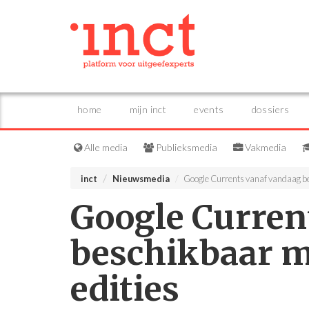
home
mijn inct
events
dossiers
Alle media
Publieksmedia
Vakmedia
inct
Nieuwsmedia
Google Currents vanaf vandaag b
Google Curren
beschikbaar m
edities