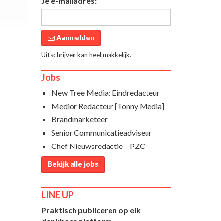
Je e-mailadres:
Aanmelden
Uitschrijven kan heel makkelijk.
Jobs
New Tree Media: Eindredacteur
Medior Redacteur [Tonny Media]
Brandmarketeer
Senior Communicatieadviseur
Chef Nieuwsredactie – PZC
Bekijk alle jobs
LINE UP
Praktisch publiceren op elk
denkbaar platform