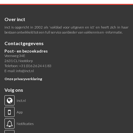
Over inct
inct is opgericht in 2002 als 'vakblad voor uitgeven en ict' en heeft zich in haar
bestaan ontwikkeld tot een full service aanbieder van vakkennis en -informatie.
Contactgegevens
Post- en bezoekadres
Veenweg 34E
2631 CL Nootdorp
Telefoon: +31 (0)6 26 24 41 83
E-mail:
info@inct.nl
Onze privacyverklaring
Volg ons
inct.nl
App
Notificaties