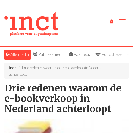
Togg
navig
Alle media
Publieksmedia
Vakmedia
Educatieve medi
inct
Drie redenen waarom de e-bookverkoop in Nederland
achterloopt
Drie redenen waarom de
e-bookverkoop in
Nederland achterloopt