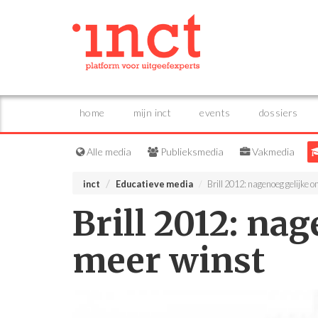
home
mijn inct
events
dossiers
Alle media
Publieksmedia
Vakmedia
inct
Educatieve media
Brill 2012: nagenoeg gelijke 
Brill 2012: na
meer winst