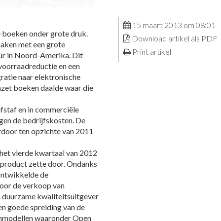
15 maart 2013 om 08:01
 boeken onder grote druk.
Download artikel als PDF
 maken met een grote
Print artikel
eur in Noord-Amerika. Dit
voorraadreductie en een
ratie naar elektronische
omzet boeken daalde waar die
efstaf en in commerciële
egen de bedrijfskosten. De
ardoor ten opzichte van 2011
het vierde kwartaal van 2012
 product zette door. Ondanks
ontwikkelde de
 voor de verkoop van
n duurzame kwaliteitsuitgever
en goede spreiding van de
dienmodellen waaronder Open