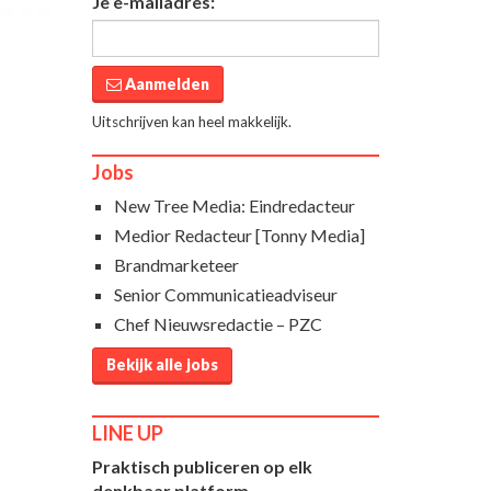
Je e-mailadres:
Aanmelden
Uitschrijven kan heel makkelijk.
Jobs
New Tree Media: Eindredacteur
Medior Redacteur [Tonny Media]
Brandmarketeer
Senior Communicatieadviseur
Chef Nieuwsredactie – PZC
Bekijk alle jobs
LINE UP
Praktisch publiceren op elk
denkbaar platform