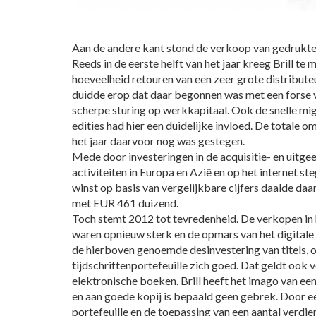
Aan de andere kant stond de verkoop van gedrukte
Reeds in de eerste helft van het jaar kreeg Brill te
hoeveelheid retouren van een zeer grote distribut
duidde erop dat daar begonnen was met een forse 
scherpe sturing op werkkapitaal. Ook de snelle mig
edities had hier een duidelijke invloed. De totale 
het jaar daarvoor nog was gestegen.
Mede door investeringen in de acquisitie- en uitge
activiteiten in Europa en Azië en op het internet st
winst op basis van vergelijkbare cijfers daalde da
met EUR 461 duizend.
Toch stemt 2012 tot tevredenheid. De verkopen in 
waren opnieuw sterk en de opmars van het digitale
de hierboven genoemde desinvestering van titels, 
tijdschriftenportefeuille zich goed. Dat geldt ook
elektronische boeken. Brill heeft het imago van ee
en aan goede kopij is bepaald geen gebrek. Door e
portefeuille en de toepassing van een aantal ver