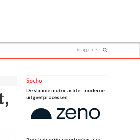
inloggen
Search
Socho
De slimme motor achter moderne
t,
uitgeefprocessen
Zeno is dé softwareoplossing voor