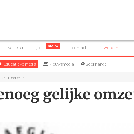
nieuw
adverteren
jobs
contact
lid worden
Educatieve media
Nieuwsmedia
Boekhandel
omzet, meer winst
genoeg gelijke omze