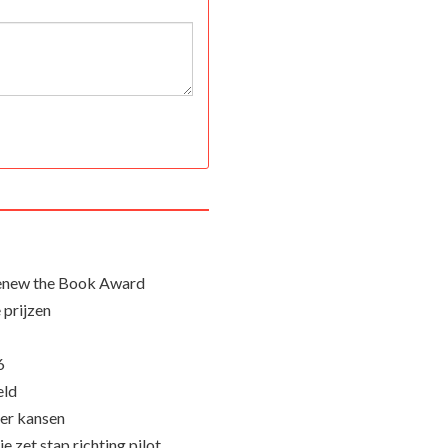
Renew the Book Award
 prijzen
6
eld
eer kansen
e zet stap richting pilot