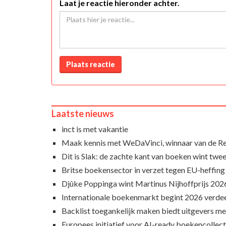
Laat je reactie hieronder achter.
Plaats reactie
Laatste nieuws
inct is met vakantie
Maak kennis met WeDaVinci, winnaar van de 
Dit is Slak: de zachte kant van boeken wint twee
Britse boekensector in verzet tegen EU-heffing
Djûke Poppinga wint Martinus Nijhoffprijs 202
Internationale boekenmarkt begint 2026 verde
Backlist toegankelijk maken biedt uitgevers m
Europees initiatief voor AI-ready boekencollecti