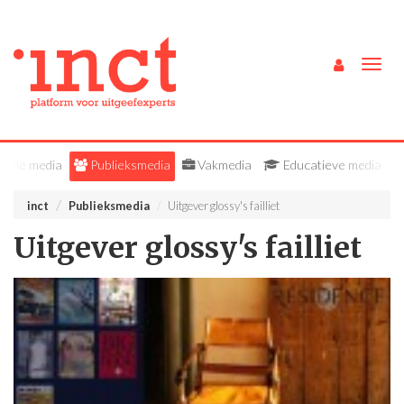
Togg
navig
Alle media
Publieksmedia
Vakmedia
Educatieve media
inct
Publieksmedia
Uitgever glossy's failliet
Uitgever glossy's failliet