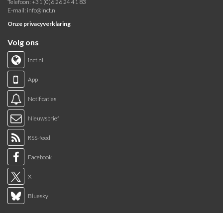
Telefoon: +31 (0)6 26 24 41 83
E-mail:
info@inct.nl
Onze privacyverklaring
Volg ons
inct.nl
App
Notificaties
Nieuwsbrief
RSS-feed
Facebook
X
Bluesky
Links