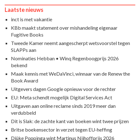
Laatste nieuws
inct is met vakantie
KBb maakt statement over mishandeling eigenaar
Fugitive Books
Tweede Kamer neemt aangescherpt wetsvoorstel tegen
SLAPPs aan
Nominaties Hebban • Winq Regenboogprijs 2026
bekend
Maak kennis met WeDaVinci, winnaar van de Renew the
Book Award
Uitgevers dagen Google opnieuw voor de rechter
EU: Meta schendt mogelijk Digital Services Act
Uitgaven aan online reclame sinds 2019 meer dan
verdubbeld
Dit is Slak: de zachte kant van boeken wint twee prijzen
Britse boekensector in verzet tegen EU-heffing
Djûke Poppinga wint Martinus Nijhoffprijs 2026