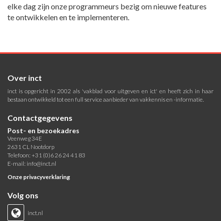
elke dag zijn onze programmeurs bezig om nieuwe features
te ontwikkelen en te implementeren.
Over inct
inct is opgericht in 2002 als 'vakblad voor uitgeven en ict' en heeft zich in haar
bestaan ontwikkeld tot een full service aanbieder van vakkennis en -informatie.
Contactgegevens
Post- en bezoekadres
Veenweg 34E
2631 CL Nootdorp
Telefoon: +31 (0)6 26 24 41 83
E-mail:
info@inct.nl
Onze privacyverklaring
Volg ons
inct.nl