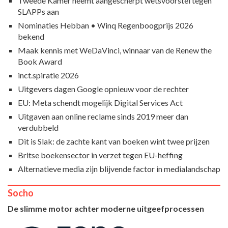
Tweede Kamer neemt aangescherpt wetsvoorstel tegen
SLAPPs aan
Nominaties Hebban • Winq Regenboogprijs 2026
bekend
Maak kennis met WeDaVinci, winnaar van de Renew the
Book Award
inct.spiratie 2026
Uitgevers dagen Google opnieuw voor de rechter
EU: Meta schendt mogelijk Digital Services Act
Uitgaven aan online reclame sinds 2019 meer dan
verdubbeld
Dit is Slak: de zachte kant van boeken wint twee prijzen
Britse boekensector in verzet tegen EU-heffing
Alternatieve media zijn blijvende factor in medialandschap
Socho
De slimme motor achter moderne uitgeefprocessen