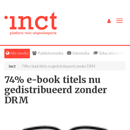
Togg
navig
Alle media
Publieksmedia
Vakmedia
Educatieve medi
inct
74% e-book titels nu gedistribueerd zonder DRM
74% e-book titels nu
gedistribueerd zonder
DRM