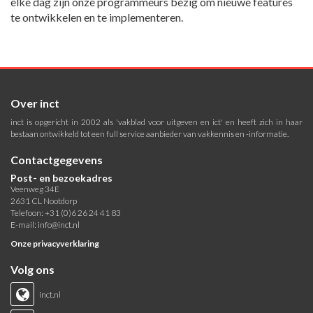
elke dag zijn onze programmeurs bezig om nieuwe features
te ontwikkelen en te implementeren.
Over inct
inct is opgericht in 2002 als 'vakblad voor uitgeven en ict' en heeft zich in haar
bestaan ontwikkeld tot een full service aanbieder van vakkennis en -informatie.
Contactgegevens
Post- en bezoekadres
Veenweg 34E
2631 CL Nootdorp
Telefoon: +31 (0)6 26 24 41 83
E-mail:
info@inct.nl
Onze privacyverklaring
Volg ons
inct.nl