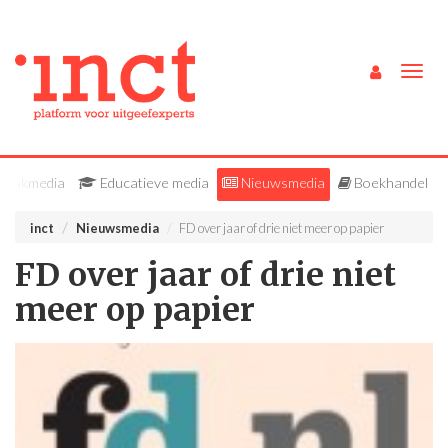
Togg
navig
Vakmedia
Educatieve media
Nieuwsmedia
Boekhandel
inct
Nieuwsmedia
FD over jaar of drie niet meer op papier
FD over jaar of drie niet
meer op papier