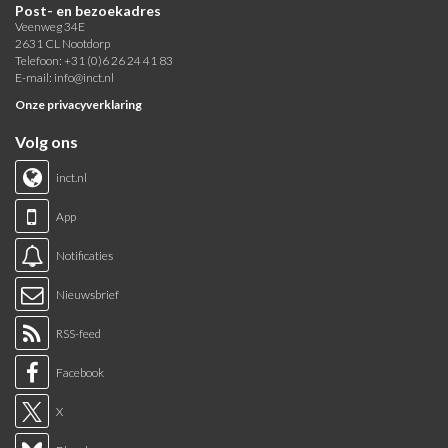
Post- en bezoekadres
Veenweg 34E
2631 CL Nootdorp
Telefoon: +31 (0)6 26 24 41 83
E-mail:
info@inct.nl
Onze privacyverklaring
Volg ons
inct.nl
App
Notificaties
Nieuwsbrief
RSS-feed
Facebook
X