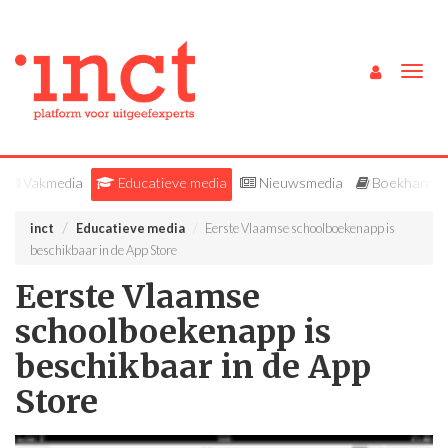
Togg
navig
Vakmedia
Educatieve media
Nieuwsmedia
Boekhandel
inct
Educatieve media
Eerste Vlaamse schoolboekenapp is
beschikbaar in de App Store
Eerste Vlaamse
schoolboekenapp is
beschikbaar in de App
Store