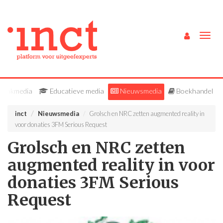
Togg
navig
Vakmedia
Educatieve media
Nieuwsmedia
Boekhandel
inct
Nieuwsmedia
Grolsch en NRC zetten augmented reality in
voor donaties 3FM Serious Request
Grolsch en NRC zetten
augmented reality in voor
donaties 3FM Serious
Request