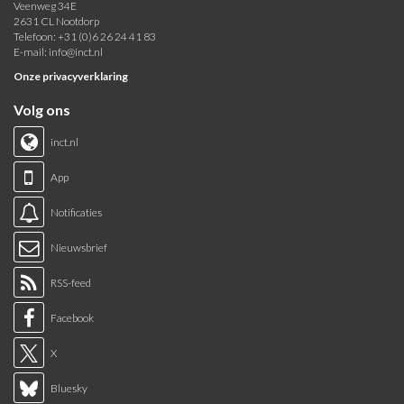
Veenweg 34E
2631 CL Nootdorp
Telefoon: +31 (0)6 26 24 41 83
E-mail:
info@inct.nl
Onze privacyverklaring
Volg ons
inct.nl
App
Notificaties
Nieuwsbrief
RSS-feed
Facebook
X
Bluesky