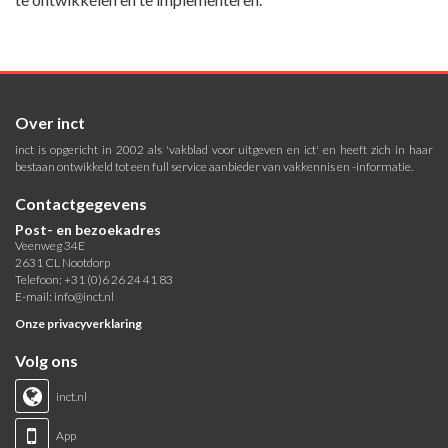
Over inct
inct is opgericht in 2002 als 'vakblad voor uitgeven en ict' en heeft zich in haar
bestaan ontwikkeld tot een full service aanbieder van vakkennis en -informatie.
Contactgegevens
Post- en bezoekadres
Veenweg 34E
2631 CL Nootdorp
Telefoon: +31 (0)6 26 24 41 83
E-mail:
info@inct.nl
Onze privacyverklaring
Volg ons
inct.nl
App