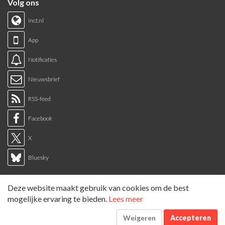
Volg ons
inct.nl
App
Notificaties
Nieuwsbrief
RSS-feed
Facebook
X
Bluesky
Links
Deze website maakt gebruik van cookies om de best
Sitemap
mogelijke ervaring te bieden.
Lees meer
Tags overzicht
Weigeren
Accepteren