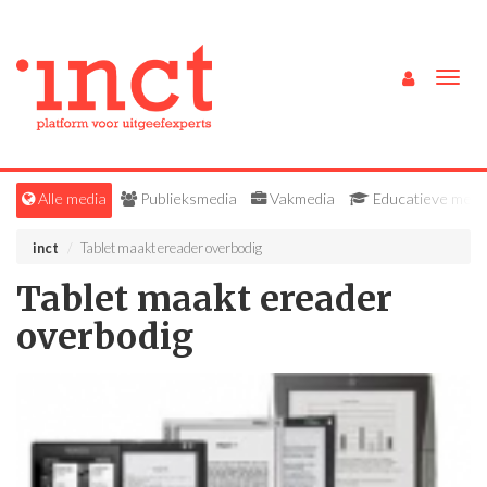
Togg
navig
Alle media
Publieksmedia
Vakmedia
Educatieve medi
inct
Tablet maakt ereader overbodig
Tablet maakt ereader
overbodig