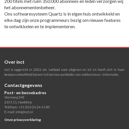
200 titels met ruim 350.000 abonnees en leden verzorgen wij
het abonnementenbeheer.
Ons softwaresysteem Quartz is in eigen huis ontwikkeld en
elke dag zijn onze programmeurs bezig om nieuwe features
te ontwikkelen en te implementeren.
Over inct
inct is opgericht in 2002 als 'vakblad voor uitgeven en ict' en heeft zich in haar
bestaan ontwikkeld tot een full service aanbieder van vakkennis en -informatie.
Contactgegevens
Post- en bezoekadres
Veenweg 34E
2631 CL Nootdorp
Telefoon: +31 (0)6 26 24 41 83
E-mail:
info@inct.nl
Onze privacyverklaring