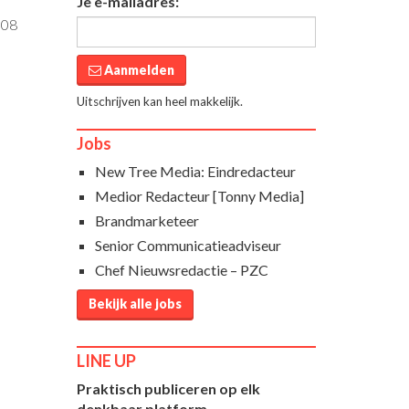
Je e-mailadres:
:08
Aanmelden
Uitschrijven kan heel makkelijk.
Jobs
New Tree Media: Eindredacteur
Medior Redacteur [Tonny Media]
Brandmarketeer
Senior Communicatieadviseur
Chef Nieuwsredactie – PZC
Bekijk alle jobs
LINE UP
Praktisch publiceren op elk
denkbaar platform