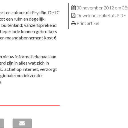
30 november 2012 om 08
rt en cultuur uit Fryslân. De LC
Download artikel als PDF
ot een ruim en degelijk
Print artikel
n buitenland; vanzelfsprekend
uctieperiode kunnen gebruikers
 Een maandabonnement kost €
n nieuw informatiekanaal aan.
 zijn in alles wat zich in
LC actief op internet, verzorgt
regionale muziekzender
s.