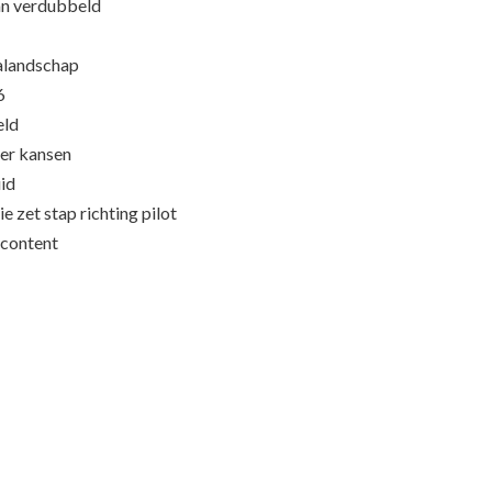
an verdubbeld
ialandschap
6
eld
eer kansen
id
e zet stap richting pilot
content