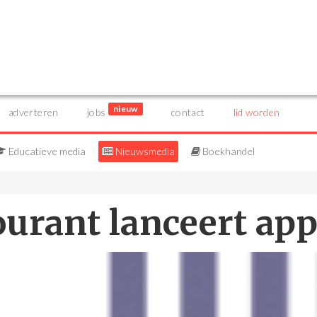
nieuw
adverteren
jobs
contact
lid worden
Educatieve media
Nieuwsmedia
Boekhandel
urant lanceert ap