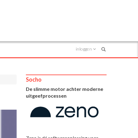
inloggen
Search
Socho
De slimme motor achter moderne
p
uitgeefprocessen
Zeno is dé softwareoplossing voor