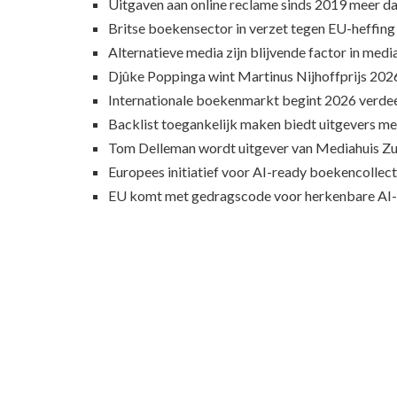
Uitgaven aan online reclame sinds 2019 meer d
Britse boekensector in verzet tegen EU-heffing
Alternatieve media zijn blijvende factor in med
Djûke Poppinga wint Martinus Nijhoffprijs 202
Internationale boekenmarkt begint 2026 verde
Backlist toegankelijk maken biedt uitgevers m
Tom Delleman wordt uitgever van Mediahuis Zu
Europees initiatief voor AI-ready boekencollecti
EU komt met gedragscode voor herkenbare AI-