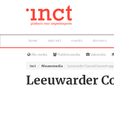
home
mijn inct
events
dossiers
Alle media
Publieksmedia
Vakmedia
inct
Nieuwsmedia
Leeuwarder Courant lanceert app
Leeuwarder Co