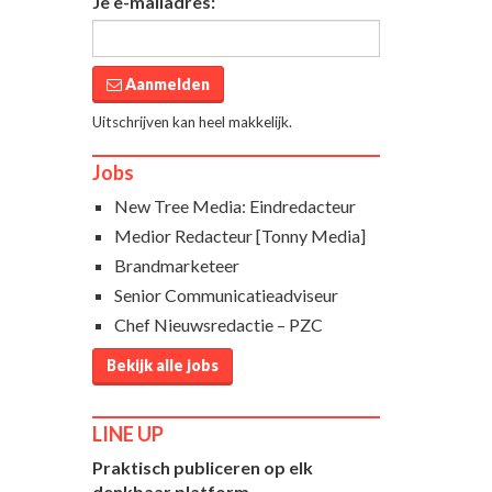
Je e-mailadres:
Aanmelden
Uitschrijven kan heel makkelijk.
Jobs
New Tree Media: Eindredacteur
Medior Redacteur [Tonny Media]
Brandmarketeer
Senior Communicatieadviseur
Chef Nieuwsredactie – PZC
Bekijk alle jobs
LINE UP
Praktisch publiceren op elk
denkbaar platform