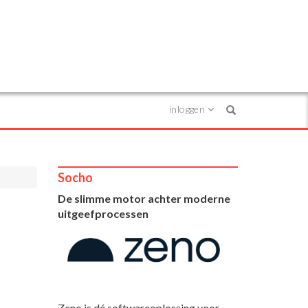
inloggen
Search
Socho
De slimme motor achter moderne
uitgeefprocessen
Zeno is dé softwareoplossing voor