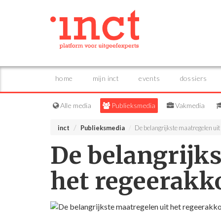
home
mijn inct
events
dossiers
Alle media
Publieksmedia
Vakmedia
inct
Publieksmedia
De belangrijkste maatregelen uit 
De belangrijks
het regeerakko