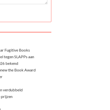
ar Fugitive Books
el tegen SLAPPs aan
026 bekend
Renew the Book Award
er
an verdubbeld
 prijzen
6