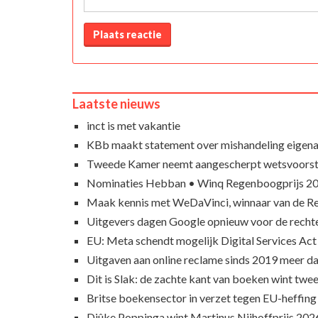
Plaats reactie
Laatste nieuws
inct is met vakantie
KBb maakt statement over mishandeling eigena
Tweede Kamer neemt aangescherpt wetsvoorst
Nominaties Hebban • Winq Regenboogprijs 2
Maak kennis met WeDaVinci, winnaar van de 
Uitgevers dagen Google opnieuw voor de recht
EU: Meta schendt mogelijk Digital Services Act
Uitgaven aan online reclame sinds 2019 meer d
Dit is Slak: de zachte kant van boeken wint twee
Britse boekensector in verzet tegen EU-heffing
Djûke Poppinga wint Martinus Nijhoffprijs 202