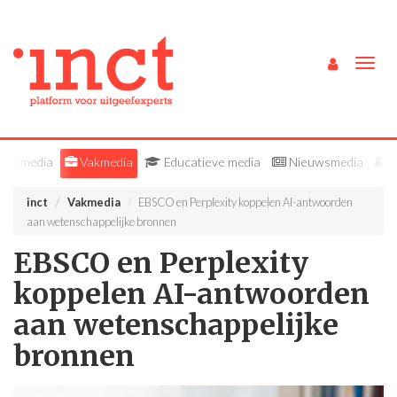
Togg
navig
ieksmedia
Vakmedia
Educatieve media
Nieuwsmedia
B
inct
Vakmedia
EBSCO en Perplexity koppelen AI-antwoorden
aan wetenschappelijke bronnen
EBSCO en Perplexity
koppelen AI-antwoorden
aan wetenschappelijke
bronnen