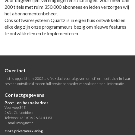
voor uitgeverijen, verenigingen en stichtingen. Voor meer dan
200 titels met ruim 350.000 abonnees en leden verzorgen wij
het abonnementenbeheer.
Ons softwaresysteem Quartz is in eigen huis ontwikkeld en
elke dag zijn onze programmeurs bezig om nieuwe features
te ontwikkelen en te implementeren.
Over inct
inct is opgericht in 2002 als 'vakblad voor uitgeven en ict' en heeft zich in haar
bestaan ontwikkeld tot een full service aanbieder van vakkennis en -informatie.
Contactgegevens
Post- en bezoekadres
Veenweg 34E
2631 CL Nootdorp
Telefoon: +31 (0)6 26 24 41 83
E-mail:
info@inct.nl
Onze privacyverklaring