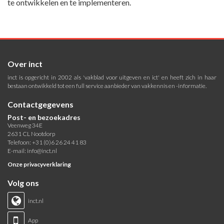
te ontwikkelen en te implementeren.
Over inct
inct is opgericht in 2002 als 'vakblad voor uitgeven en ict' en heeft zich in haar
bestaan ontwikkeld tot een full service aanbieder van vakkennis en -informatie.
Contactgegevens
Post- en bezoekadres
Veenweg 34E
2631 CL Nootdorp
Telefoon: +31 (0)6 26 24 41 83
E-mail:
info@inct.nl
Onze privacyverklaring
Volg ons
inct.nl
App