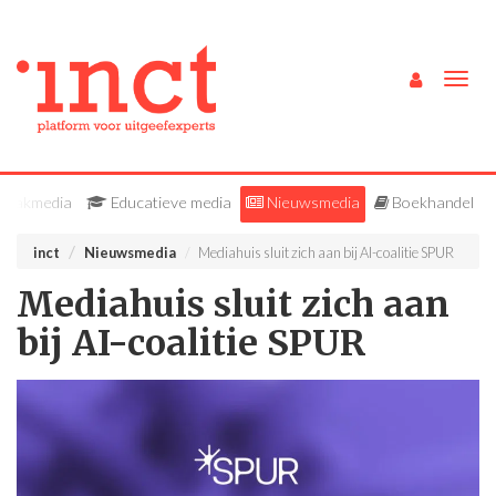
Togg
navig
Vakmedia
Educatieve media
Nieuwsmedia
Boekhandel
inct
Nieuwsmedia
Mediahuis sluit zich aan bij AI-coalitie SPUR
Mediahuis sluit zich aan
bij AI-coalitie SPUR