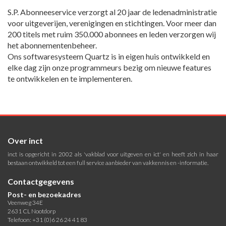
S.P. Abonneeservice verzorgt al 20 jaar de ledenadministratie
voor uitgeverijen, verenigingen en stichtingen. Voor meer dan
200 titels met ruim 350.000 abonnees en leden verzorgen wij
het abonnementenbeheer.
Ons softwaresysteem Quartz is in eigen huis ontwikkeld en
elke dag zijn onze programmeurs bezig om nieuwe features
te ontwikkelen en te implementeren.
Over inct
inct is opgericht in 2002 als 'vakblad voor uitgeven en ict' en heeft zich in haar
bestaan ontwikkeld tot een full service aanbieder van vakkennis en -informatie.
Contactgegevens
Post- en bezoekadres
Veenweg 34E
2631 CL Nootdorp
Telefoon: +31 (0)6 26 24 41 83