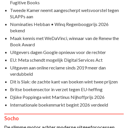
Fugitive Books
Tweede Kamer neemt aangescherpt wetsvoorstel tegen
SLAPPs aan
Nominaties Hebban • Winq Regenboogprijs 2026
bekend
Maak kennis met WeDaVinci, winnaar van de Renew the
Book Award
Uitgevers dagen Google opnieuw voor de rechter
EU: Meta schendt mogelijk Digital Services Act
Uitgaven aan online reclame sinds 2019 meer dan
verdubbeld
Dit is Slak: de zachte kant van boeken wint twee prijzen
Britse boekensector in verzet tegen EU-heffing
Djûke Poppinga wint Martinus Nijhoffprijs 2026
Internationale boekenmarkt begint 2026 verdeeld
Socho
De slimme motor achter moderne uitgeefprocessen