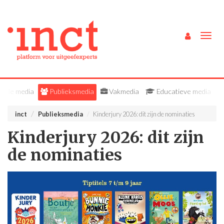
Togg
navig
Alle media
Publieksmedia
Vakmedia
Educatieve media
inct
Publieksmedia
Kinderjury 2026: dit zijn de nominaties
Kinderjury 2026: dit zijn
de nominaties