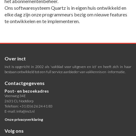
het abonnementenbeheer.
Ons softwaresysteem Quartz is in eigen huis ontwikkeld en
elke dag zijn onze programmeurs bezig om nieuwe features
te ontwikkelen en te implementeren.
Over inct
inct is opgericht in 2002 als 'vakblad voor uitgeven en ict' en heeft zich in haar
bestaan ontwikkeld tot een full service aanbieder van vakkennis en -informatie.
Contactgegevens
Post- en bezoekadres
Veenweg 34E
2631 CL Nootdorp
Telefoon: +31 (0)6 26 24 41 83
E-mail:
info@inct.nl
Onze privacyverklaring
Volg ons