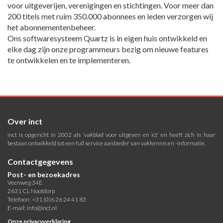
voor uitgeverijen, verenigingen en stichtingen. Voor meer dan
200 titels met ruim 350.000 abonnees en leden verzorgen wij
het abonnementenbeheer.
Ons softwaresysteem Quartz is in eigen huis ontwikkeld en
elke dag zijn onze programmeurs bezig om nieuwe features
te ontwikkelen en te implementeren.
Over inct
inct is opgericht in 2002 als 'vakblad voor uitgeven en ict' en heeft zich in haar
bestaan ontwikkeld tot een full service aanbieder van vakkennis en -informatie.
Contactgegevens
Post- en bezoekadres
Veenweg 34E
2631 CL Nootdorp
Telefoon: +31 (0)6 26 24 41 83
E-mail:
info@inct.nl
Onze privacyverklaring