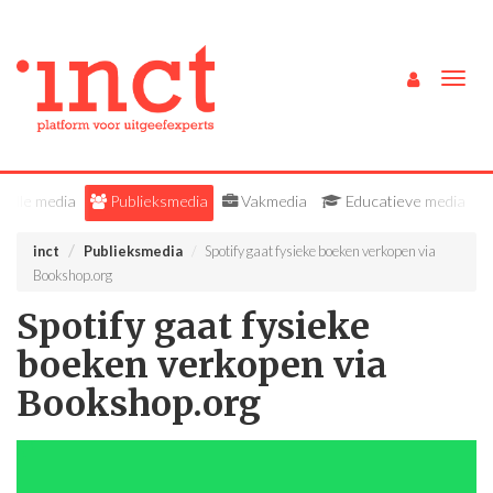
Togg
navig
Alle media
Publieksmedia
Vakmedia
Educatieve media
inct
Publieksmedia
Spotify gaat fysieke boeken verkopen via
Bookshop.org
Spotify gaat fysieke
boeken verkopen via
Bookshop.org