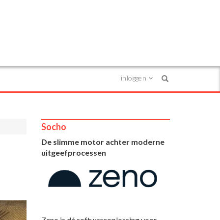
inloggen
Search
Socho
De slimme motor achter moderne
uitgeefprocessen
Zeno is dé softwareoplossing voor