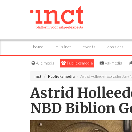
home
mijn inct
events
dossiers
Alle media
Publieksmedia
Vakmedia
inct
Publieksmedia
Astrid Holleeder voorzitter Jury
Astrid Holleed
NBD Biblion G