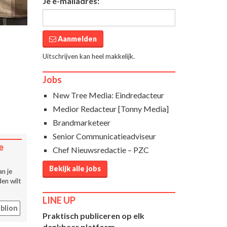
Je e-mailadres:
Aanmelden
Uitschrijven kan heel makkelijk.
Jobs
New Tree Media: Eindredacteur
Medior Redacteur [Tonny Media]
Brandmarketeer
Senior Communicatieadviseur
e
Chef Nieuwsredactie – PZC
Bekijk alle jobs
n je
en wilt
LINE UP
blion
Praktisch publiceren op elk
denkbaar platform