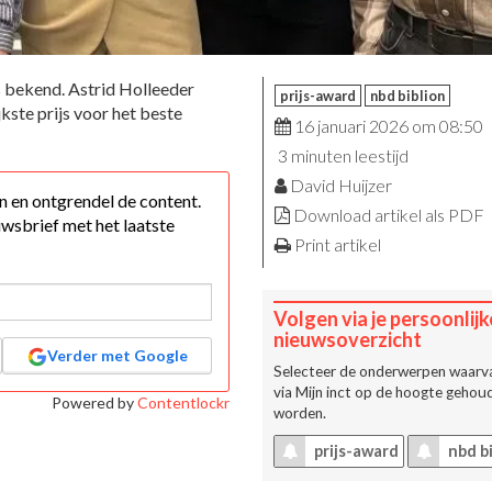
 bekend. Astrid Holleeder
prijs-award
nbd biblion
jkste prijs voor het beste
16 januari 2026 om 08:50
3 minuten leestijd
David Huijzer
 in en ontgrendel de content.
Download artikel als PDF
wsbrief met het laatste
Print artikel
Volgen via je persoonlijk
nieuwsoverzicht
Verder met Google
Selecteer de onderwerpen waarva
via
Mijn inct
op de hoogte gehoud
Powered by
Contentlockr
worden.
prijs-award
nbd bi