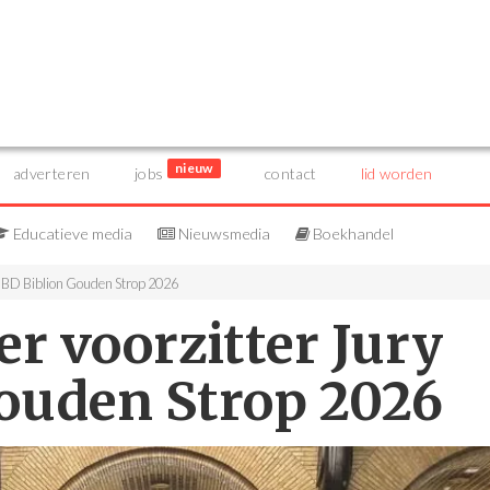
nieuw
adverteren
jobs
contact
lid worden
Educatieve media
Nieuwsmedia
Boekhandel
 NBD Biblion Gouden Strop 2026
er voorzitter Jury
ouden Strop 2026