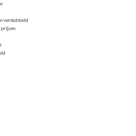
er
an verdubbeld
 prijzen
6
eld