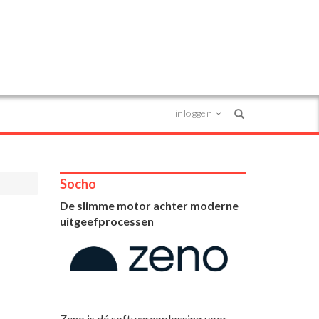
inloggen
Search
Socho
De slimme motor achter moderne
uitgeefprocessen
Zeno is dé softwareoplossing voor