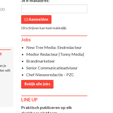
Je e-mailadres:
:00
Aanmelden
Uitschrijven kan heel makkelijk.
Jobs
New Tree Media: Eindredacteur
e
Medior Redacteur [Tonny Media]
Brandmarketeer
n je
Senior Communicatieadviseur
en wilt
Chef Nieuwsredactie – PZC
Bekijk alle jobs
LINE UP
Praktisch publiceren op elk
denkbaar platform