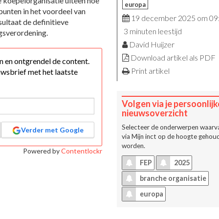
de koepelorganisatie uiteen hoe
europa
unten in het voordeel van
19 december 2025 om 09
sultaat de definitieve
3 minuten leestijd
gsverordening.
David Huijzer
Download artikel als PDF
 in en ontgrendel de content.
Print artikel
wsbrief met het laatste
Volgen via je persoonlijk
nieuwsoverzicht
Selecteer de onderwerpen waarva
Verder met Google
via
Mijn inct
op de hoogte gehoud
worden.
Powered by
Contentlockr
FEP
2025
branche organisatie
europa