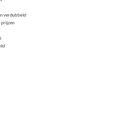
an verdubbeld
 prijzen
6
eld