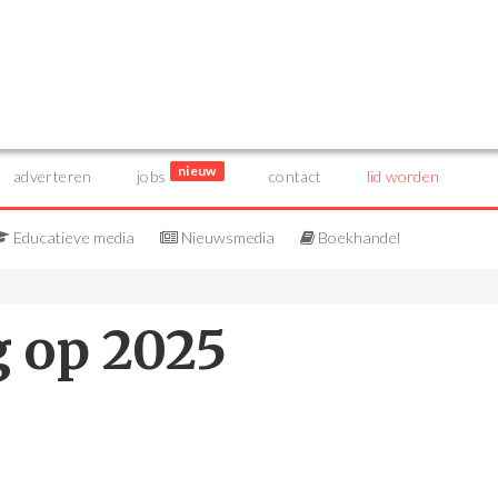
nieuw
adverteren
jobs
contact
lid worden
Educatieve media
Nieuwsmedia
Boekhandel
g op 2025