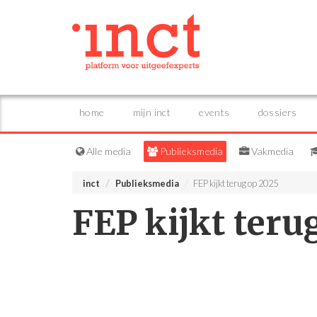
home
mijn inct
events
dossiers
Alle media
Publieksmedia
Vakmedia
inct
Publieksmedia
FEP kijkt terug op 2025
FEP kijkt teru