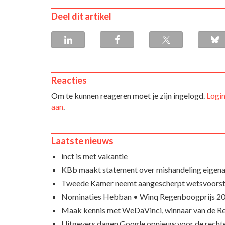
Deel dit artikel
Reacties
Om te kunnen reageren moet je zijn ingelogd.
Login
aan
.
Laatste nieuws
inct is met vakantie
KBb maakt statement over mishandeling eigena
Tweede Kamer neemt aangescherpt wetsvoorst
Nominaties Hebban • Winq Regenboogprijs 2
Maak kennis met WeDaVinci, winnaar van de 
Uitgevers dagen Google opnieuw voor de recht