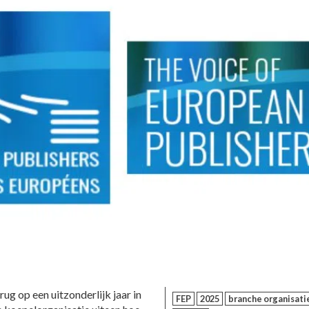
ug op een uitzonderlijk jaar in
FEP
2025
branche organisati