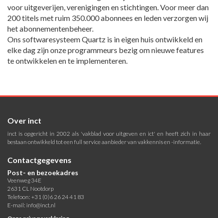
voor uitgeverijen, verenigingen en stichtingen. Voor meer dan
200 titels met ruim 350.000 abonnees en leden verzorgen wij
het abonnementenbeheer.
Ons softwaresysteem Quartz is in eigen huis ontwikkeld en
elke dag zijn onze programmeurs bezig om nieuwe features
te ontwikkelen en te implementeren.
Over inct
inct is opgericht in 2002 als 'vakblad voor uitgeven en ict' en heeft zich in haar
bestaan ontwikkeld tot een full service aanbieder van vakkennis en -informatie.
Contactgegevens
Post- en bezoekadres
Veenweg 34E
2631 CL Nootdorp
Telefoon: +31 (0)6 26 24 41 83
E-mail:
info@inct.nl