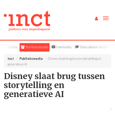
Togg
navig
Alle media
Publieksmedia
Vakmedia
Educatieve media
inct
Publieksmedia
Disney slaat brug tussen storytelling en
generatieve AI
Disney slaat brug tussen
storytelling en
generatieve AI