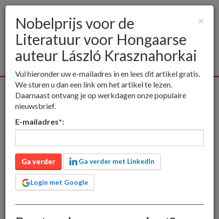
Nobelprijs voor de
×
Literatuur voor Hongaarse
Togg
navig
auteur László Krasznahorkai
Vul hieronder uw e-mailadres in en lees dit artikel gratis.
We sturen u dan een link om het artikel te lezen.
Alle media
Publieksmedia
Vakmedia
Educatieve media
Daarnaast ontvang je op werkdagen onze populaire
nieuwsbrief.
inct
Publieksmedia
Nobelprijs voor de Literatuur voor
E-mailadres
*
:
Hongaarse auteur László Krasznahorkai
Nobelprijs voor de
Literatuur voor
Ga verder met LinkedIn
Ga verder
Hongaarse auteur László
Login met Google
Krasznahorkai