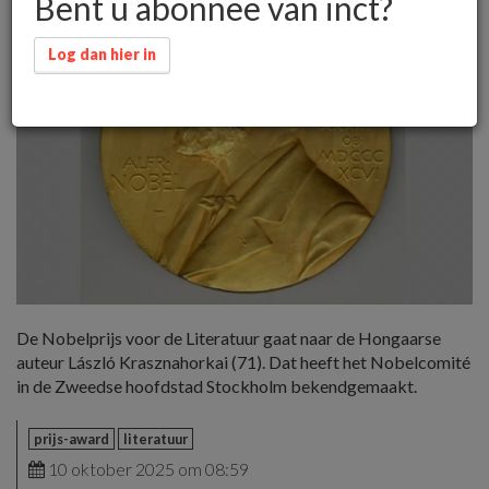
Bent u abonnee van inct?
Log dan hier in
De Nobelprijs voor de Literatuur gaat naar de Hongaarse
auteur László Krasznahorkai (71). Dat heeft het Nobelcomité
in de Zweedse hoofdstad Stockholm bekendgemaakt.
prijs-award
literatuur
10 oktober 2025 om 08:59