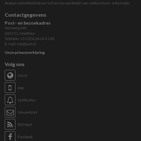
bestaan ontwikkeld tot een full service aanbieder van vakkennis en -informatie.
Contactgegevens
Post- en bezoekadres
Veenweg 34E
2631 CL Nootdorp
Telefoon: +31 (0)6 26 24 41 83
E-mail:
info@inct.nl
Onze privacyverklaring
Volg ons
inct.nl
App
Notificaties
Nieuwsbrief
RSS-feed
Facebook