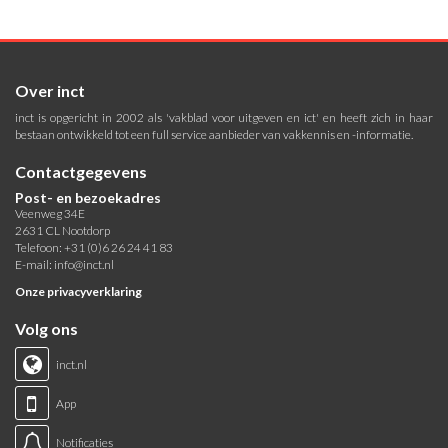
Over inct
inct is opgericht in 2002 als 'vakblad voor uitgeven en ict' en heeft zich in haar
bestaan ontwikkeld tot een full service aanbieder van vakkennis en -informatie.
Contactgegevens
Post- en bezoekadres
Veenweg 34E
2631 CL Nootdorp
Telefoon: +31 (0)6 26 24 41 83
E-mail:
info@inct.nl
Onze privacyverklaring
Volg ons
inct.nl
App
Notificaties