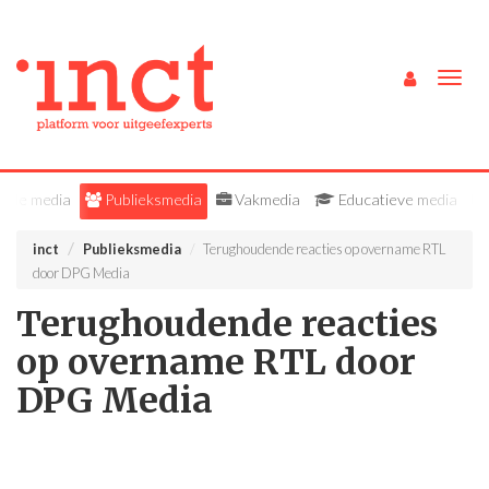
Togg
navig
Alle media
Publieksmedia
Vakmedia
Educatieve media
inct
Publieksmedia
Terughoudende reacties op overname RTL
door DPG Media
Terughoudende reacties
op overname RTL door
DPG Media