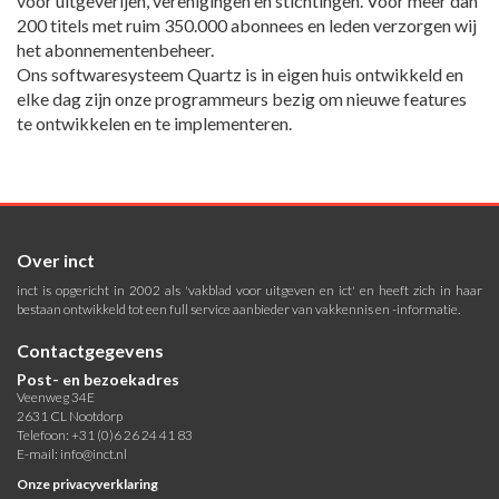
voor uitgeverijen, verenigingen en stichtingen. Voor meer dan
200 titels met ruim 350.000 abonnees en leden verzorgen wij
het abonnementenbeheer.
Ons softwaresysteem Quartz is in eigen huis ontwikkeld en
elke dag zijn onze programmeurs bezig om nieuwe features
te ontwikkelen en te implementeren.
Over inct
inct is opgericht in 2002 als 'vakblad voor uitgeven en ict' en heeft zich in haar
bestaan ontwikkeld tot een full service aanbieder van vakkennis en -informatie.
Contactgegevens
Post- en bezoekadres
Veenweg 34E
2631 CL Nootdorp
Telefoon: +31 (0)6 26 24 41 83
E-mail:
info@inct.nl
Onze privacyverklaring