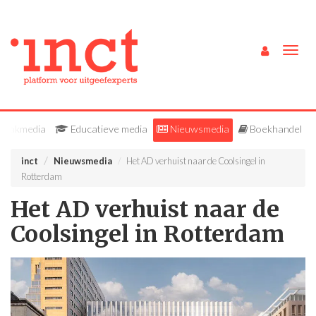
Togg
navig
Vakmedia
Educatieve media
Nieuwsmedia
Boekhandel
inct
Nieuwsmedia
Het AD verhuist naar de Coolsingel in
Rotterdam
Het AD verhuist naar de
Coolsingel in Rotterdam