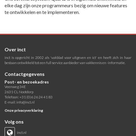
elke dag zijn onze programmeurs bezig om nieuwe features
te ontwikkelen en te implementeren.
Over inct
inct is opgericht in 2002 als 'vakblad voor uitgeven en ict' en heeft zich in haar
bestaan ontwikkeld tot een full service aanbieder van vakkennis en -informatie.
Contactgegevens
Post- en bezoekadres
Veenweg 34E
2631 CL Nootdorp
Telefoon: +31 (0)6 26 24 41 83
E-mail:
info@inct.nl
Onze privacyverklaring
Volg ons
inct.nl