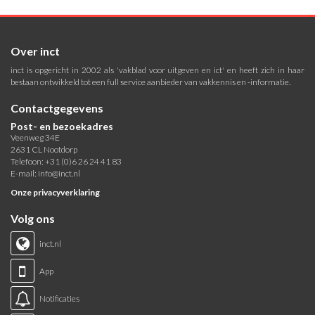
Over inct
inct is opgericht in 2002 als 'vakblad voor uitgeven en ict' en heeft zich in haar
bestaan ontwikkeld tot een full service aanbieder van vakkennis en -informatie.
Contactgegevens
Post- en bezoekadres
Veenweg 34E
2631 CL Nootdorp
Telefoon: +31 (0)6 26 24 41 83
E-mail:
info@inct.nl
Onze privacyverklaring
Volg ons
inct.nl
App
Notificaties