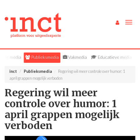
Togg
navig
Alle media
Publieksmedia
Vakmedia
Educatieve media
inct
Publieksmedia
Regering wil meer controle over humor: 1
april grappen mogelijk verboden
Regering wil meer
controle over humor: 1
april grappen mogelijk
verboden