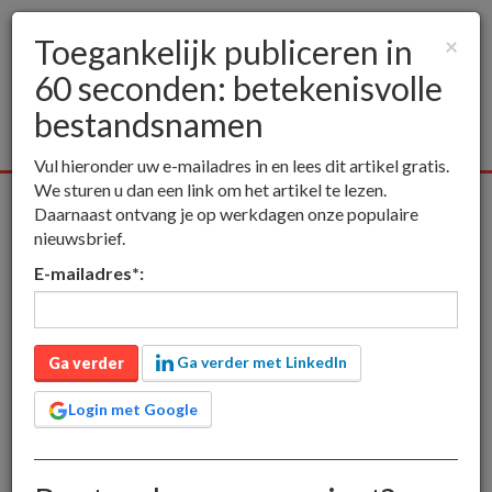
Toegankelijk publiceren in
×
60 seconden: betekenisvolle
Togg
navig
bestandsnamen
Vul hieronder uw e-mailadres in en lees dit artikel gratis.
We sturen u dan een link om het artikel te lezen.
Alle media
Publieksmedia
Vakmedia
Educatieve media
Daarnaast ontvang je op werkdagen onze populaire
nieuwsbrief.
inct
Publieksmedia
Toegankelijk publiceren in 60 seconden:
E-mailadres
*
:
betekenisvolle bestandsnamen
Toegankelijk publiceren
in 60 seconden:
Ga verder met LinkedIn
Ga verder
betekenisvolle
Login met Google
bestandsnamen