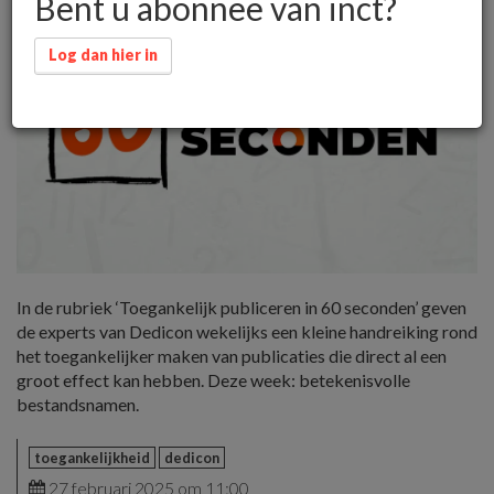
Bent u abonnee van inct?
Log dan hier in
In de rubriek ‘Toegankelijk publiceren in 60 seconden’ geven
de experts van Dedicon wekelijks een kleine handreiking rond
het toegankelijker maken van publicaties die direct al een
groot effect kan hebben. Deze week: betekenisvolle
bestandsnamen.
toegankelijkheid
dedicon
27 februari 2025 om 11:00