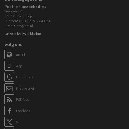
Post- en bezoekadres
Veenweg 34E
2631 CL Nootdorp
Telefoon: +31 (0)6 26 24 41 83
E-mail:
info@inct.nl
Onze privacyverklaring
Volg ons
inct.nl
App
Notificaties
Nieuwsbrief
RSS-feed
Facebook
X