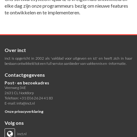
elke dag zijn onze programmeurs bezig om nieuwe features
te ontwikkelen en te implementeren.
Over inct
inct is opgericht in 2002 als 'vakblad voor uitgeven en ict' en heeft zich in haar
bestaan ontwikkeld tot een full service aanbieder van vakkennis en -informatie.
Contactgegevens
Post- en bezoekadres
Veenweg 34E
2631 CL Nootdorp
Telefoon: +31 (0)6 26 24 41 83
E-mail:
info@inct.nl
Onze privacyverklaring
Volg ons
inct.nl