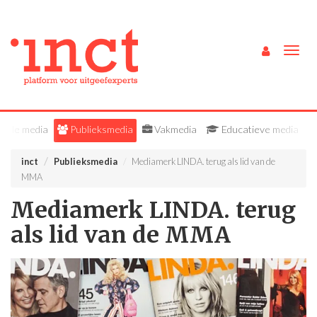
Togg
navig
Alle media
Publieksmedia
Vakmedia
Educatieve media
inct
Publieksmedia
Mediamerk LINDA. terug als lid van de
MMA
Mediamerk LINDA. terug
als lid van de MMA