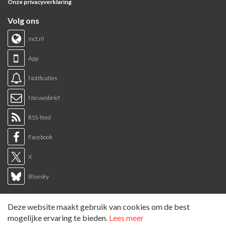
Onze privacyverklaring
Volg ons
inct.nl
App
Notificaties
Nieuwsbrief
RSS-feed
Facebook
X
Bluesky
Links
Deze website maakt gebruik van cookies om de best
Sitemap
mogelijke ervaring te bieden.
Lees meer
Tags overzicht