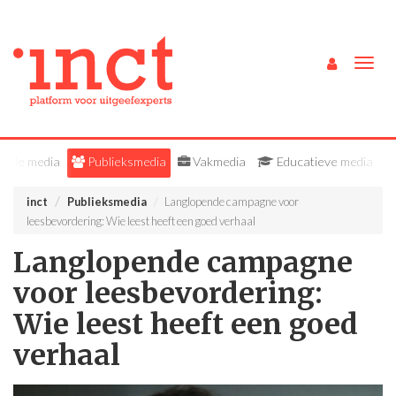
Togg
navig
Alle media
Publieksmedia
Vakmedia
Educatieve media
inct
Publieksmedia
Langlopende campagne voor
leesbevordering: Wie leest heeft een goed verhaal
Langlopende campagne
voor leesbevordering:
Wie leest heeft een goed
verhaal