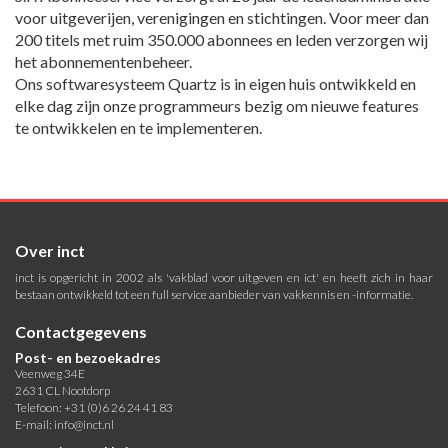
voor uitgeverijen, verenigingen en stichtingen. Voor meer dan
200 titels met ruim 350.000 abonnees en leden verzorgen wij
het abonnementenbeheer.
Ons softwaresysteem Quartz is in eigen huis ontwikkeld en
elke dag zijn onze programmeurs bezig om nieuwe features
te ontwikkelen en te implementeren.
Over inct
inct is opgericht in 2002 als 'vakblad voor uitgeven en ict' en heeft zich in haar
bestaan ontwikkeld tot een full service aanbieder van vakkennis en -informatie.
Contactgegevens
Post- en bezoekadres
Veenweg 34E
2631 CL Nootdorp
Telefoon: +31 (0)6 26 24 41 83
E-mail:
info@inct.nl