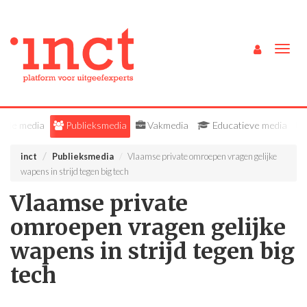
Togg
navig
Alle media
Publieksmedia
Vakmedia
Educatieve media
inct
Publieksmedia
Vlaamse private omroepen vragen gelijke
wapens in strijd tegen big tech
Vlaamse private
omroepen vragen gelijke
wapens in strijd tegen big
tech