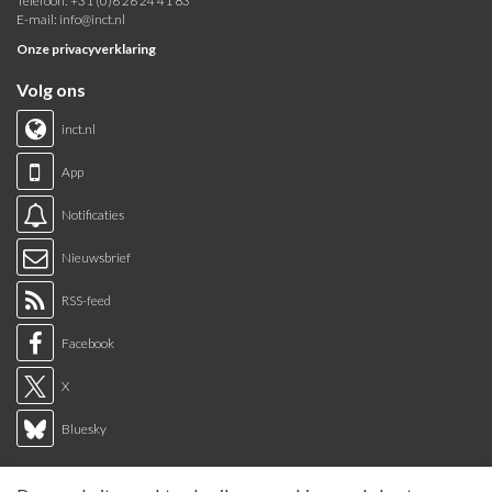
Telefoon: +31 (0)6 26 24 41 83
E-mail:
info@inct.nl
Onze privacyverklaring
Volg ons
inct.nl
App
Notificaties
Nieuwsbrief
RSS-feed
Facebook
X
Bluesky
Links