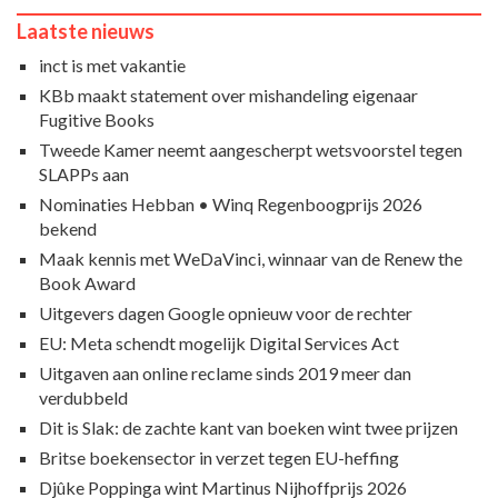
Laatste nieuws
inct is met vakantie
KBb maakt statement over mishandeling eigenaar
Fugitive Books
Tweede Kamer neemt aangescherpt wetsvoorstel tegen
SLAPPs aan
Nominaties Hebban • Winq Regenboogprijs 2026
bekend
Maak kennis met WeDaVinci, winnaar van de Renew the
Book Award
Uitgevers dagen Google opnieuw voor de rechter
EU: Meta schendt mogelijk Digital Services Act
Uitgaven aan online reclame sinds 2019 meer dan
verdubbeld
Dit is Slak: de zachte kant van boeken wint twee prijzen
Britse boekensector in verzet tegen EU-heffing
Djûke Poppinga wint Martinus Nijhoffprijs 2026