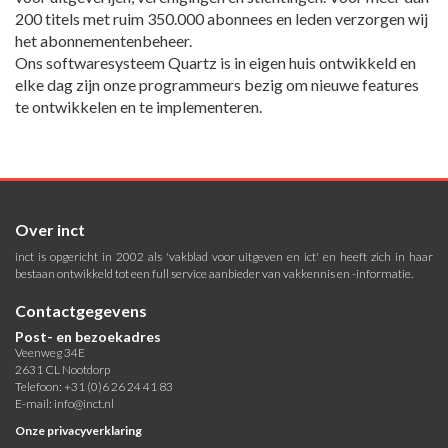
200 titels met ruim 350.000 abonnees en leden verzorgen wij
het abonnementenbeheer.
Ons softwaresysteem Quartz is in eigen huis ontwikkeld en
elke dag zijn onze programmeurs bezig om nieuwe features
te ontwikkelen en te implementeren.
Over inct
inct is opgericht in 2002 als 'vakblad voor uitgeven en ict' en heeft zich in haar
bestaan ontwikkeld tot een full service aanbieder van vakkennis en -informatie.
Contactgegevens
Post- en bezoekadres
Veenweg 34E
2631 CL Nootdorp
Telefoon: +31 (0)6 26 24 41 83
E-mail:
info@inct.nl
Onze privacyverklaring