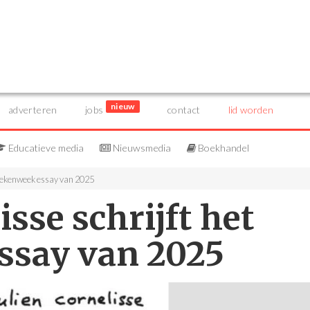
nieuw
adverteren
jobs
contact
lid worden
Educatieve media
Nieuwsmedia
Boekhandel
Boekenweek essay van 2025
sse schrijft het
ssay van 2025