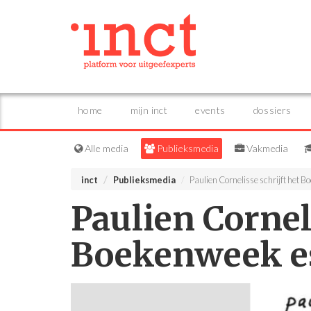
home
mijn inct
events
dossiers
Alle media
Publieksmedia
Vakmedia
inct
Publieksmedia
Paulien Cornelisse schrijft het 
Paulien Corneli
Boekenweek e