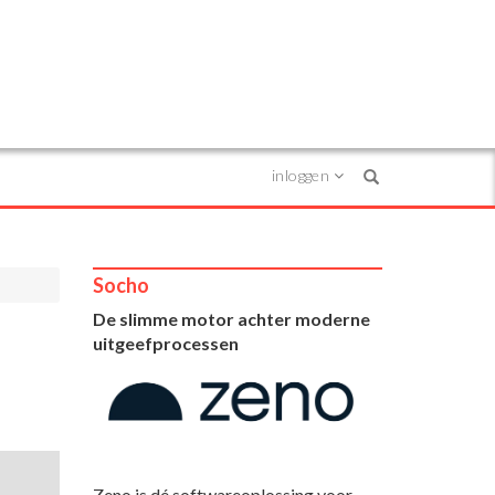
inloggen
Search
Socho
De slimme motor achter moderne
uitgeefprocessen
Zeno is dé softwareoplossing voor