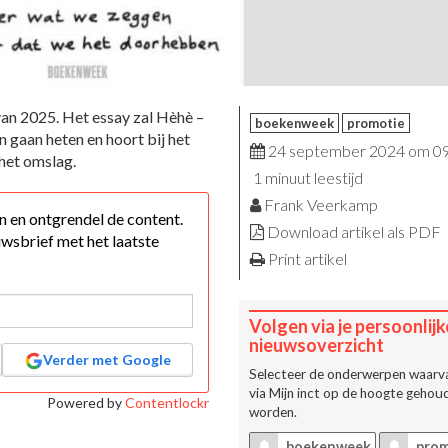
van 2025. Het essay zal Hèhè –
boekenweek
promotie
gaan heten en hoort bij het
24 september 2024 om 0
 het omslag.
1 minuut leestijd
Frank Veerkamp
 in en ontgrendel de content.
Download artikel als PDF
wsbrief met het laatste
Print artikel
Volgen via je persoonlijk
nieuwsoverzicht
Verder met Google
Selecteer de onderwerpen waarva
via
Mijn inct
op de hoogte gehoud
Powered by
Contentlockr
worden.
boekenweek
prom