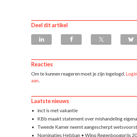
Deel dit artikel
Reacties
Om te kunnen reageren moet je zijn ingelogd.
Login
aan
.
Laatste nieuws
inct is met vakantie
KBb maakt statement over mishandeling eigena
Tweede Kamer neemt aangescherpt wetsvoorst
Nominaties Hebban • Winq Regenboogprijs 2