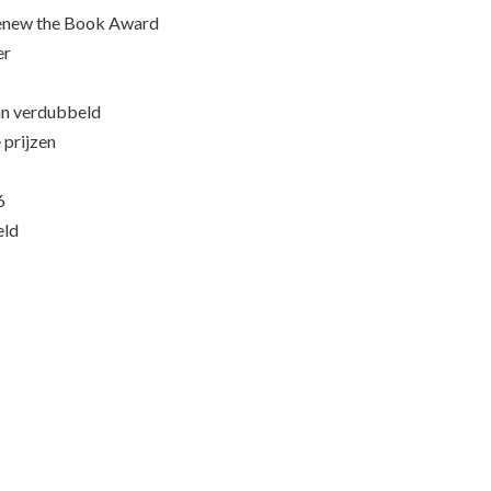
Renew the Book Award
er
an verdubbeld
 prijzen
6
eld