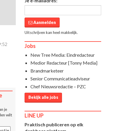
Je e-mailadres:
Aanmelden
Uitschrijven kan heel makkelijk.
9:52
Jobs
New Tree Media: Eindredacteur
Medior Redacteur [Tonny Media]
Brandmarketeer
Senior Communicatieadviseur
Chef Nieuwsredactie – PZC
e
Bekijk alle jobs
n je
LINE UP
en wilt
Praktisch publiceren op elk
denkbaar platform
otie