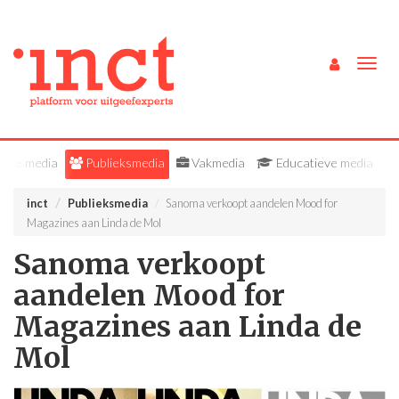
Togg
navig
Alle media
Publieksmedia
Vakmedia
Educatieve media
inct
Publieksmedia
Sanoma verkoopt aandelen Mood for
Magazines aan Linda de Mol
Sanoma verkoopt
aandelen Mood for
Magazines aan Linda de
Mol