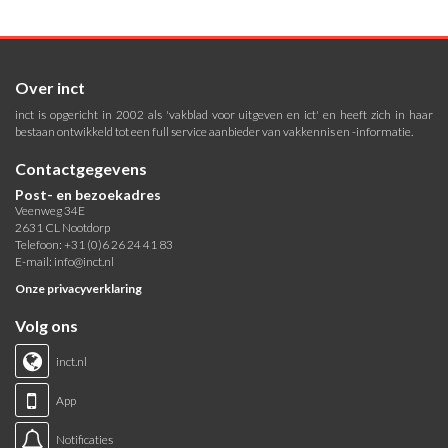
Over inct
inct is opgericht in 2002 als 'vakblad voor uitgeven en ict' en heeft zich in haar
bestaan ontwikkeld tot een full service aanbieder van vakkennis en -informatie.
Contactgegevens
Post- en bezoekadres
Veenweg 34E
2631 CL Nootdorp
Telefoon: +31 (0)6 26 24 41 83
E-mail:
info@inct.nl
Onze privacyverklaring
Volg ons
inct.nl
App
Notificaties