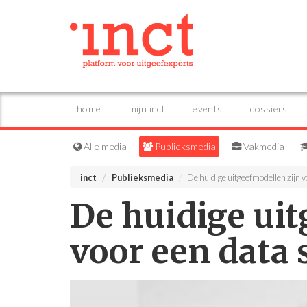
home
mijn inct
events
dossiers
Alle media
Publieksmedia
Vakmedia
inct
Publieksmedia
De huidige uitgeefmodellen zijn v
De huidige uit
voor een data 