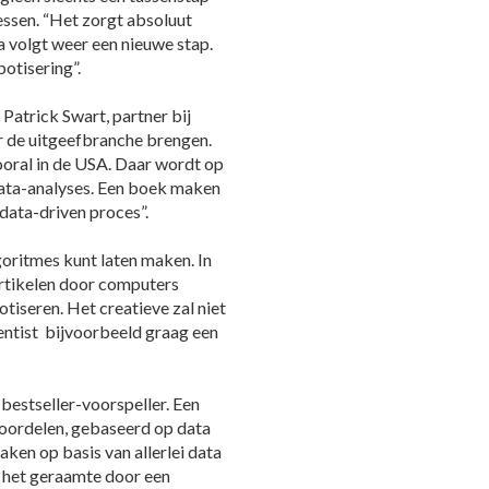
essen. “Het zorgt absoluut
na volgt weer een nieuwe stap.
botisering”.
Patrick Swart, partner bij
r de uitgeefbranche brengen.
vooral in de USA. Daar wordt op
 data-analyses. Een boek maken
 data-driven proces”.
lgoritmes kunt laten maken. In
artikelen door computers
tiseren. Het creatieve zal niet
ientist bijvoorbeeld graag een
bestseller-voorspeller. Een
oordelen, gebaseerd op data
aken op basis van allerlei data
t het geraamte door een