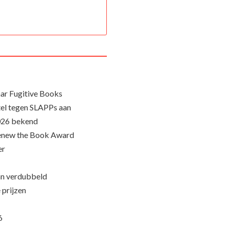
ar Fugitive Books
el tegen SLAPPs aan
026 bekend
Renew the Book Award
er
an verdubbeld
 prijzen
6