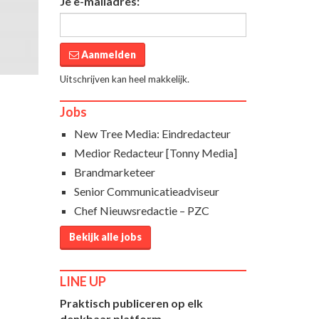
Je e-mailadres:
Aanmelden
Uitschrijven kan heel makkelijk.
Jobs
New Tree Media: Eindredacteur
Medior Redacteur [Tonny Media]
Brandmarketeer
Senior Communicatieadviseur
Chef Nieuwsredactie – PZC
Bekijk alle jobs
LINE UP
Praktisch publiceren op elk
denkbaar platform