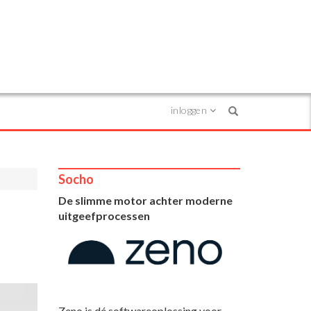
inloggen
Search
Socho
De slimme motor achter moderne
uitgeefprocessen
Zeno is dé softwareoplossing voor