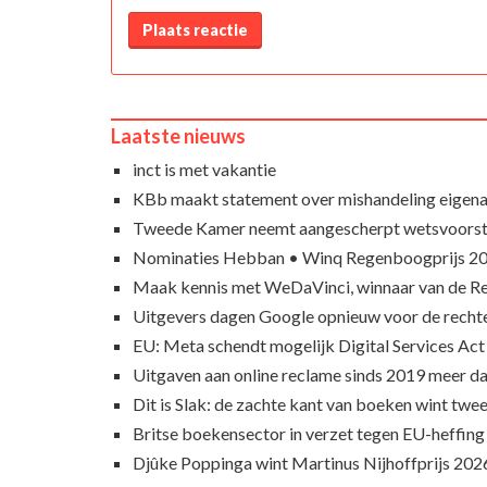
Plaats reactie
Laatste nieuws
inct is met vakantie
KBb maakt statement over mishandeling eigena
Tweede Kamer neemt aangescherpt wetsvoorst
Nominaties Hebban • Winq Regenboogprijs 2
Maak kennis met WeDaVinci, winnaar van de 
Uitgevers dagen Google opnieuw voor de recht
EU: Meta schendt mogelijk Digital Services Act
Uitgaven aan online reclame sinds 2019 meer d
Dit is Slak: de zachte kant van boeken wint twee
Britse boekensector in verzet tegen EU-heffing
Djûke Poppinga wint Martinus Nijhoffprijs 202