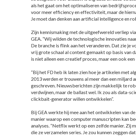
als het gaat om het optimaliseren van bedrijfsproc
voor meer efficiency en effectiviteit, maar de hier
Je moet dan denken aan artificial intelligence en ro
Zijn kennismaking met de uitgeefwereld verliep via 
GEA. “Wij wilden de technologische innovaties naa
De branche is flink aan het veranderen. Dat zie je 
vrij grote schaal al content gemaakt op basis van
is niet alleen een creatief proces, maar een ook een
“Bij het FD heb ik laten zien hoe je artikelen met a
2013 werden er trouwens al meer dan een miljard 
geschreven. Nieuwsberichten zijn makkelijk te robo
verdwijnen, maar de ballast wel. Ik zou als data-sc
clickbait-generator willen ontwikkelen”.
Bij GEA werkte hij mee aan het ontwikkelen van de 
manier waarop een computer manuscripten kan be
analyses. “Netflix werkt op een zelfde manier. Zij m
die ze verzamelen series. Je zou kunnen zeggen da