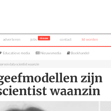
nieuw
adverteren
jobs
contact
lid worden
Educatieve media
Nieuwsmedia
Boekhandel
oor een data scientist waanzin
geefmodellen zijn
scientist waanzin