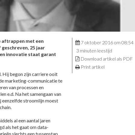
e aftrappen met een
7 oktober 2016 om 08:54
jf geschreven, 25 jaar
3 minuten leestijd
en innovatie staat garant
Download artikel als PDF
Print artikel
 Hij begon zijn carriere ooit
 de marketing-communicatie te
seren van processen en
len e.d. Na het samengaan van
j eenzelfde stroomlijn moest
chain.
iddels al een aantal jaren
gd als het gaat om data-
egieën slechts een tussenstap