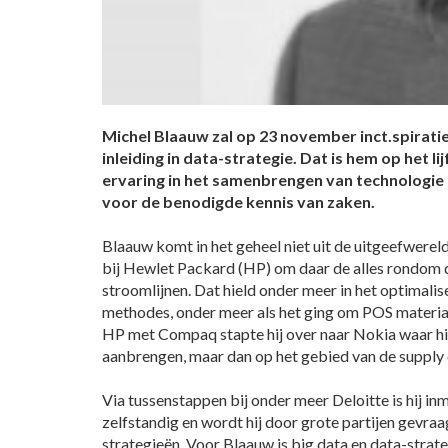
Michel Blaauw zal op 23 november inct.spirati
inleiding in data-strategie. Dat is hem op het li
ervaring in het samenbrengen van technologie 
voor de benodigde kennis van zaken.
Blaauw komt in het geheel niet uit de uitgeefwereld.
bij Hewlet Packard (HP) om daar de alles rondom
stroomlijnen. Dat hield onder meer in het optimali
methodes, onder meer als het ging om POS materia
HP met Compaq stapte hij over naar Nokia waar hi
aanbrengen, maar dan op het gebied van de supply 
Via tussenstappen bij onder meer Deloitte is hij inm
zelfstandig en wordt hij door grote partijen gevraa
strategieën. Voor Blaauw is big data en data-strat