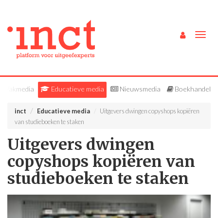
Togg
navig
Vakmedia
Educatieve media
Nieuwsmedia
Boekhandel
inct
Educatieve media
Uitgevers dwingen copyshops kopiëren
van studieboeken te staken
Uitgevers dwingen
copyshops kopiëren van
studieboeken te staken