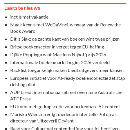
Laatste nieuws
inct is met vakantie
Maak kennis met WeDaVinci, winnaar van de Renew the
Book Award
Dit is Slak: de zachte kant van boeken wint twee prijzen
Britse boekensector in verzet tegen EU-heffing
Djûke Poppinga wint Martinus Nijhoffprijs 2026
Internationale boekenmarkt begint 2026 verdeeld
Backlist toegankelijk maken biedt uitgevers meer kansen
Europees initiatief voor AI-ready boekencollectie zet stap
richting pilot
AUP breidt internationaal uit met overname Australische
ATF Press
EU komt met gedragscode voor herkenbare AI-content
Mariska Wiersma volgt medeoprichter Jelle Pol op als
directeur van Uitgeverij Deviant
Raad voor Cultuur wil contentheffing voor AI-bedrijven