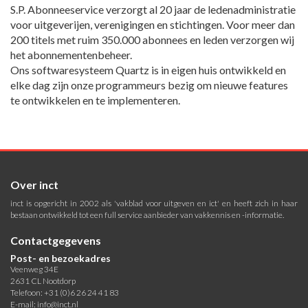
S.P. Abonneeservice verzorgt al 20 jaar de ledenadministratie
voor uitgeverijen, verenigingen en stichtingen. Voor meer dan
200 titels met ruim 350.000 abonnees en leden verzorgen wij
het abonnementenbeheer.
Ons softwaresysteem Quartz is in eigen huis ontwikkeld en
elke dag zijn onze programmeurs bezig om nieuwe features
te ontwikkelen en te implementeren.
Over inct
inct is opgericht in 2002 als 'vakblad voor uitgeven en ict' en heeft zich in haar
bestaan ontwikkeld tot een full service aanbieder van vakkennis en -informatie.
Contactgegevens
Post- en bezoekadres
Veenweg 34E
2631 CL Nootdorp
Telefoon: +31 (0)6 26 24 41 83
E-mail:
info@inct.nl