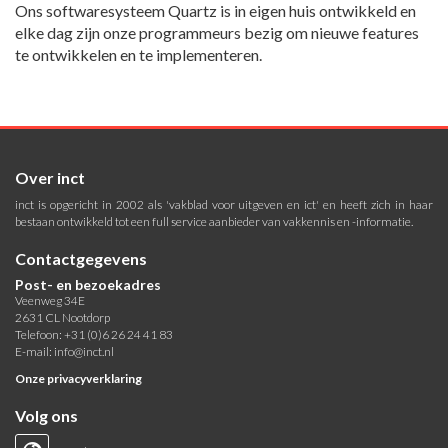
Ons softwaresysteem Quartz is in eigen huis ontwikkeld en
elke dag zijn onze programmeurs bezig om nieuwe features
te ontwikkelen en te implementeren.
Over inct
inct is opgericht in 2002 als 'vakblad voor uitgeven en ict' en heeft zich in haar
bestaan ontwikkeld tot een full service aanbieder van vakkennis en -informatie.
Contactgegevens
Post- en bezoekadres
Veenweg 34E
2631 CL Nootdorp
Telefoon: +31 (0)6 26 24 41 83
E-mail:
info@inct.nl
Onze privacyverklaring
Volg ons