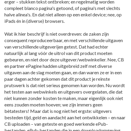
erger – stukken tekst ontbreken; en regelmatig worden
compleet blanco pagina's getoond, of pagina's met slechts
halve alinea's. En dat niet alleen op een enkel device; nee, op
iPads én in (diverse) browsers.
Wat ik hier beschrijf is niet overdreven: de zaken zijn
consequent reproduceerbaar, en met verschillende uitgaven
van verschillende uitgeverijen getest. Dat had echter
natuurlijk al lang vóór de uitrol van dit product moeten
gebeuren, en niet door deze uitgever/webwinkelier. Nee, CB
en partner ePagine hadden uitgebreid zelf met diverse
uitgaven aan de slag moeten gaan, en dan waren ze er in een
paar dagen achter gekomen dat dit product je reinste
prutswerk is dat niet serieus genomen kan worden. Nu wordt
het testen aan webwinkels en uitgevers overgelaten, die dat
niet kunnen zonder kosten te maken, maar eigenlijk ook niet
eens zouden moeten hoeven; we zijn immers geen
bètatesters! Maar dat is nog niet het ergste: uitgevers
besteden tijd, geld en aandacht aan het ontwikkelen – en naar
CB uploaden – van geteste en goed werkende ePub-
bestanden, ePub-bestanden die in een downloadomgeving