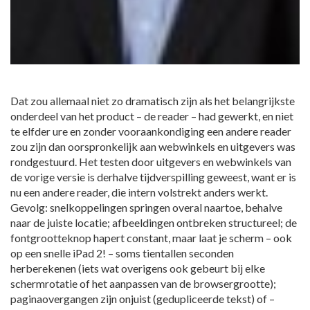
Dat zou allemaal niet zo dramatisch zijn als het belangrijkste
onderdeel van het product – de reader – had gewerkt, en niet
te elfder ure en zonder vooraankondiging een andere reader
zou zijn dan oorspronkelijk aan webwinkels en uitgevers was
rondgestuurd. Het testen door uitgevers en webwinkels van
de vorige versie is derhalve tijdverspilling geweest, want er is
nu een andere reader, die intern volstrekt anders werkt.
Gevolg: snelkoppelingen springen overal naartoe, behalve
naar de juiste locatie; afbeeldingen ontbreken structureel; de
fontgrootteknop hapert constant, maar laat je scherm – ook
op een snelle iPad 2! – soms tientallen seconden
herberekenen (iets wat overigens ook gebeurt bij elke
schermrotatie of het aanpassen van de browsergrootte);
paginaovergangen zijn onjuist (gedupliceerde tekst) of –