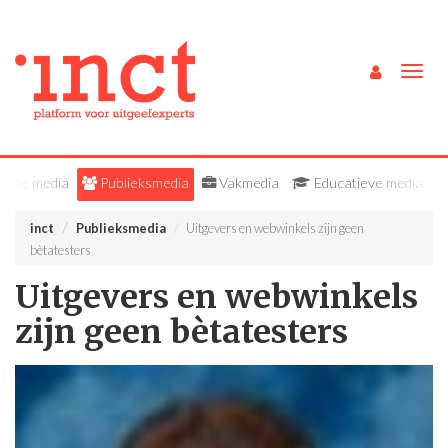
Togg
navig
Alle media
Publieksmedia
Vakmedia
Educatieve media
inct
Publieksmedia
Uitgevers en webwinkels zijn geen
bètatesters
Uitgevers en webwinkels
zijn geen bètatesters