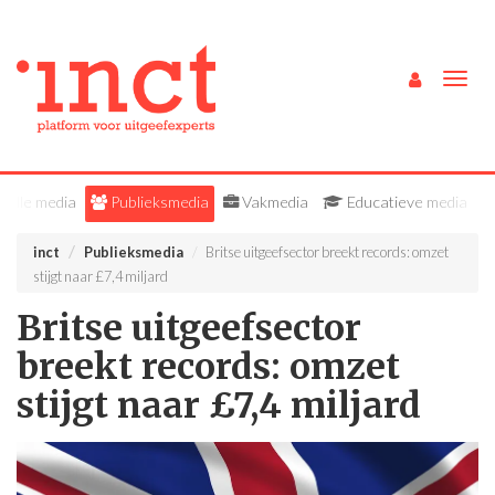
Togg
navig
Alle media
Publieksmedia
Vakmedia
Educatieve media
inct
Publieksmedia
Britse uitgeefsector breekt records: omzet
stijgt naar £7,4 miljard
Britse uitgeefsector
breekt records: omzet
stijgt naar £7,4 miljard