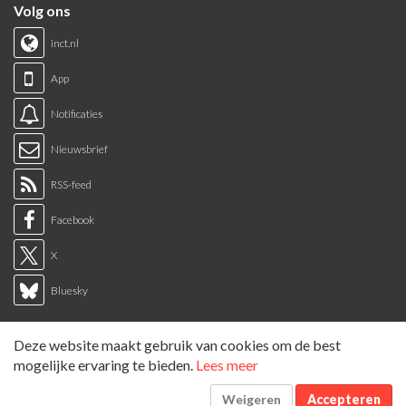
Volg ons
inct.nl
App
Notificaties
Nieuwsbrief
RSS-feed
Facebook
X
Bluesky
Links
Deze website maakt gebruik van cookies om de best
Sitemap
mogelijke ervaring te bieden.
Lees meer
Tags overzicht
Weigeren
Accepteren