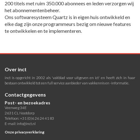
200 titels met ruim 350.000 abonnees en leden verzorgen wij
het abonnementenbeheer.
Ons softwaresysteem Quartz is in eigen huis ontwikkeld en
elke dag zijn onze programmeurs bezig om nieuwe features
te ontwikkelen en te implementeren.
Over inct
inct is opgericht in 2002 als 'vakblad voor uitgeven en ict' en heeft zich in haar
bestaan ontwikkeld tot een full service aanbieder van vakkennis en -informatie.
Contactgegevens
Post- en bezoekadres
Veenweg 34E
2631 CL Nootdorp
Telefoon: +31 (0)6 26 24 41 83
E-mail:
info@inct.nl
Onze privacyverklaring