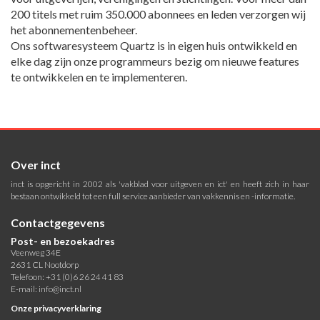
200 titels met ruim 350.000 abonnees en leden verzorgen wij
het abonnementenbeheer.
Ons softwaresysteem Quartz is in eigen huis ontwikkeld en
elke dag zijn onze programmeurs bezig om nieuwe features
te ontwikkelen en te implementeren.
Over inct
inct is opgericht in 2002 als 'vakblad voor uitgeven en ict' en heeft zich in haar
bestaan ontwikkeld tot een full service aanbieder van vakkennis en -informatie.
Contactgegevens
Post- en bezoekadres
Veenweg 34E
2631 CL Nootdorp
Telefoon: +31 (0)6 26 24 41 83
E-mail:
info@inct.nl
Onze privacyverklaring