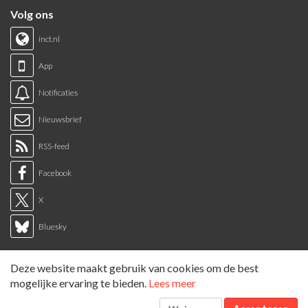
Volg ons
inct.nl
App
Notificaties
Nieuwsbrief
RSS-feed
Facebook
X
Bluesky
Links
Deze website maakt gebruik van cookies om de best
Sitemap
mogelijke ervaring te bieden.
Lees meer
Tags overzicht