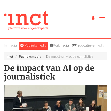
Togg
navig
Alle media
Publieksmedia
Vakmedia
Educatieve media
inct
Publieksmedia
De impact van AI op de journalistiek
De impact van AI op de
journalistiek