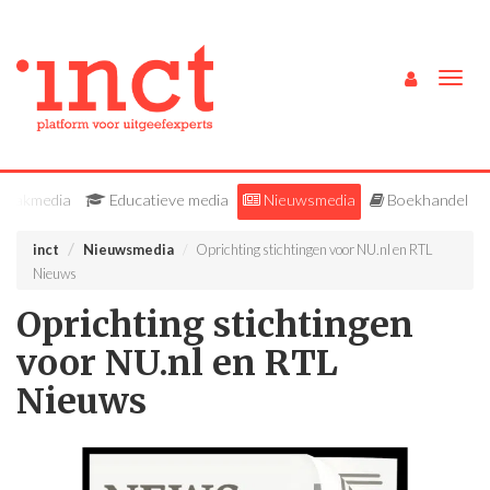
Togg
navig
Vakmedia
Educatieve media
Nieuwsmedia
Boekhandel
inct
Nieuwsmedia
Oprichting stichtingen voor NU.nl en RTL
Nieuws
Oprichting stichtingen
voor NU.nl en RTL
Nieuws