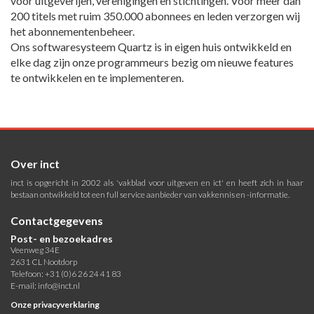
voor uitgeverijen, verenigingen en stichtingen. Voor meer dan
200 titels met ruim 350.000 abonnees en leden verzorgen wij
het abonnementenbeheer.
Ons softwaresysteem Quartz is in eigen huis ontwikkeld en
elke dag zijn onze programmeurs bezig om nieuwe features
te ontwikkelen en te implementeren.
Over inct
inct is opgericht in 2002 als 'vakblad voor uitgeven en ict' en heeft zich in haar
bestaan ontwikkeld tot een full service aanbieder van vakkennis en -informatie.
Contactgegevens
Post- en bezoekadres
Veenweg 34E
2631 CL Nootdorp
Telefoon: +31 (0)6 26 24 41 83
E-mail:
info@inct.nl
Onze privacyverklaring