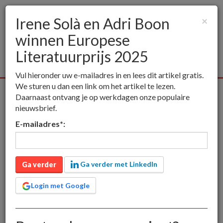
Irene Solà en Adri Boon
×
winnen Europese
Togg
navig
Literatuurprijs 2025
Vul hieronder uw e-mailadres in en lees dit artikel gratis.
We sturen u dan een link om het artikel te lezen.
Alle media
Publieksmedia
Vakmedia
Educatieve media
Daarnaast ontvang je op werkdagen onze populaire
nieuwsbrief.
inct
Publieksmedia
Irene Solà en Adri Boon winnen Europese
E-mailadres
*
:
Literatuurprijs 2025
Irene Solà en Adri Boon
winnen Europese
Ga verder met LinkedIn
Ga verder
Literatuurprijs 2025
Login met Google