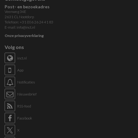
Post- en bezoekadres
Veenweg 34E
2631 CL Nootdorp
Telefoon: +31 (0)6 26 24 41 83
E-mail:
info@inct.nl
Onze privacyverklaring
Volg ons
inct.nl
App
Notificaties
Nieuwsbrief
RSS-feed
Facebook
X