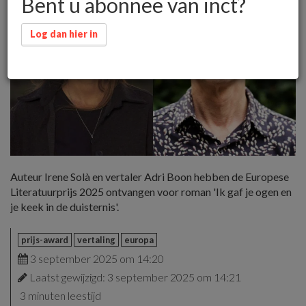
Bent u abonnee van inct?
Log dan hier in
Auteur Irene Solà en vertaler Adri Boon hebben de Europese
Literatuurprijs 2025 ontvangen voor roman 'Ik gaf je ogen en
je keek in de duisternis'.
prijs-award
vertaling
europa
3 september 2025 om 14:20
Laatst gewijzigd: 3 september 2025 om 14:21
3 minuten leestijd