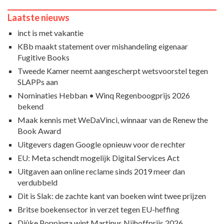
Laatste nieuws
inct is met vakantie
KBb maakt statement over mishandeling eigenaar
Fugitive Books
Tweede Kamer neemt aangescherpt wetsvoorstel tegen
SLAPPs aan
Nominaties Hebban • Winq Regenboogprijs 2026
bekend
Maak kennis met WeDaVinci, winnaar van de Renew the
Book Award
Uitgevers dagen Google opnieuw voor de rechter
EU: Meta schendt mogelijk Digital Services Act
Uitgaven aan online reclame sinds 2019 meer dan
verdubbeld
Dit is Slak: de zachte kant van boeken wint twee prijzen
Britse boekensector in verzet tegen EU-heffing
Djûke Poppinga wint Martinus Nijhoffprijs 2026