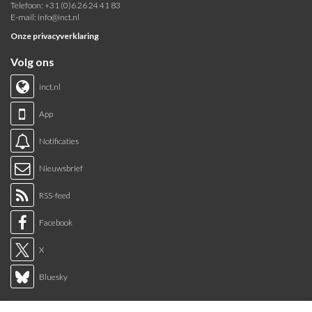
Telefoon: +31 (0)6 26 24 41 83
E-mail:
info@inct.nl
Onze privacyverklaring
Volg ons
inct.nl
App
Notificaties
Nieuwsbrief
RSS-feed
Facebook
X
Bluesky
Links