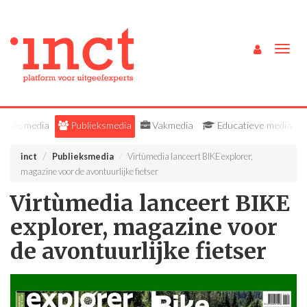
Togg
navig
Alle media
Publieksmedia
Vakmedia
Educatieve media
inct
Publieksmedia
Virtùmedia lanceert BIKE explorer,
magazine voor de avontuurlijke fietser
Virtùmedia lanceert BIKE
explorer, magazine voor
de avontuurlijke fietser