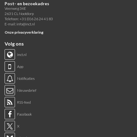
Post- en bezoekadres
Veenweg 34E
2631 CL Nootdorp
Telefoon: +31 (0)6 26 24 41 83
E-mail:
info@inct.nl
Onze privacyverklaring
Volg ons
inct.nl
App
Notificaties
Nieuwsbrief
RSS-feed
Facebook
X