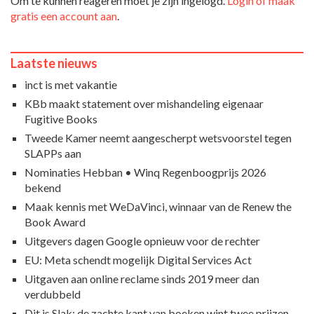
Om te kunnen reageren moet je zijn ingelogd.
Login of maak
gratis een account aan
.
Laatste nieuws
inct is met vakantie
KBb maakt statement over mishandeling eigenaar
Fugitive Books
Tweede Kamer neemt aangescherpt wetsvoorstel tegen
SLAPPs aan
Nominaties Hebban • Winq Regenboogprijs 2026
bekend
Maak kennis met WeDaVinci, winnaar van de Renew the
Book Award
Uitgevers dagen Google opnieuw voor de rechter
EU: Meta schendt mogelijk Digital Services Act
Uitgaven aan online reclame sinds 2019 meer dan
verdubbeld
Dit is Slak: de zachte kant van boeken wint twee prijzen