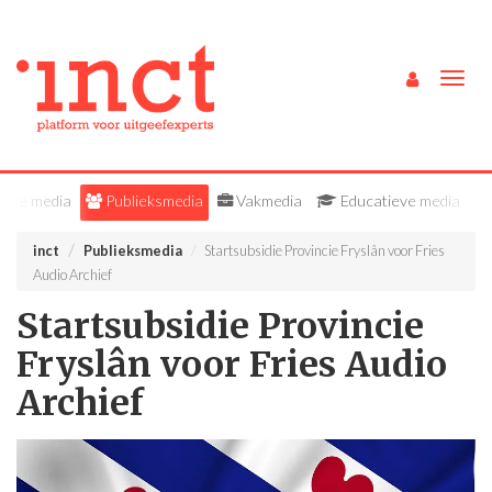
Togg
navig
Alle media
Publieksmedia
Vakmedia
Educatieve media
inct
Publieksmedia
Startsubsidie Provincie Fryslân voor Fries
Audio Archief
Startsubsidie Provincie
Fryslân voor Fries Audio
Archief