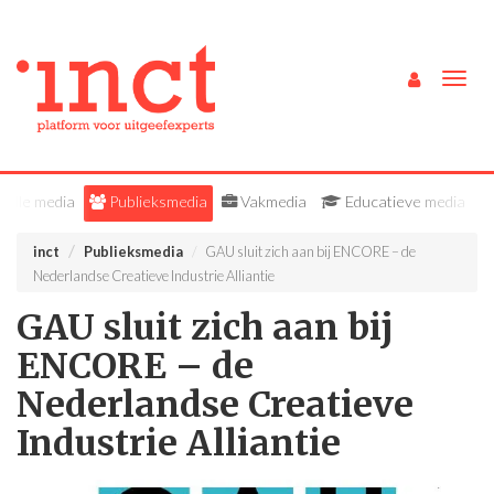
Togg
navig
Alle media
Publieksmedia
Vakmedia
Educatieve media
inct
Publieksmedia
GAU sluit zich aan bij ENCORE – de
Nederlandse Creatieve Industrie Alliantie
GAU sluit zich aan bij
ENCORE – de
Nederlandse Creatieve
Industrie Alliantie