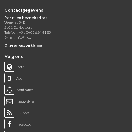
Contactgegevens
Post- en bezoekadres
Veenweg 34E
2631 CL Nootdorp
Telefoon: +31 (0)6 26 24 41 83
E-mail:
info@inct.nl
Onze privacyverklaring
Volg ons
inct.nl
App
Notificaties
Nieuwsbrief
RSS-feed
Facebook