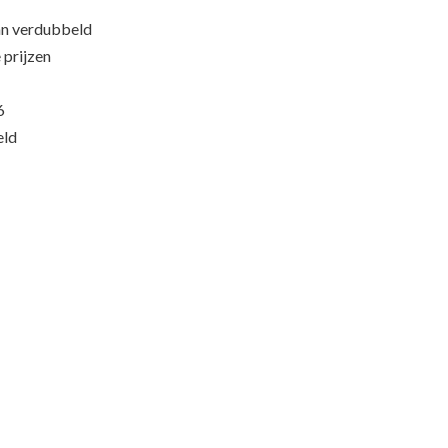
an verdubbeld
 prijzen
6
eld