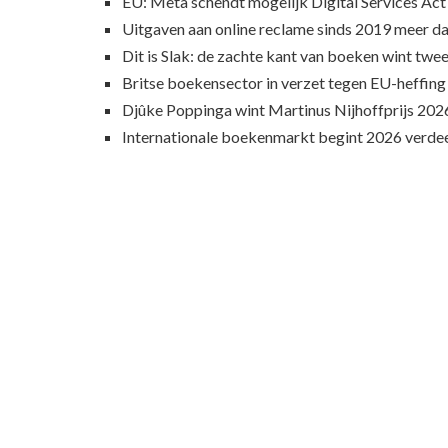
EU: Meta schendt mogelijk Digital Services Act
Uitgaven aan online reclame sinds 2019 meer d
Dit is Slak: de zachte kant van boeken wint twee
Britse boekensector in verzet tegen EU-heffing
Djûke Poppinga wint Martinus Nijhoffprijs 202
Internationale boekenmarkt begint 2026 verde