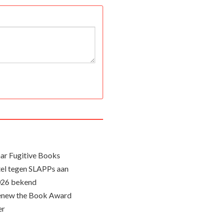
ar Fugitive Books
el tegen SLAPPs aan
026 bekend
Renew the Book Award
er