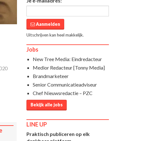
Je e-mailadres:
Aanmelden
Uitschrijven kan heel makkelijk.
Jobs
New Tree Media: Eindredacteur
Medior Redacteur [Tonny Media]
2020
Brandmarketeer
Senior Communicatieadviseur
Chef Nieuwsredactie – PZC
Bekijk alle jobs
LINE UP
e
Praktisch publiceren op elk
denkbaar platform