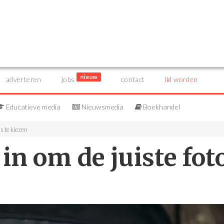
nieuw
adverteren
jobs
contact
lid worden
Educatieve media
Nieuwsmedia
Boekhandel
s te kiezen
in om de juiste foto