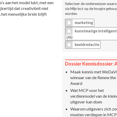
’s aan het model lukt, met een
Selecteer de onderwerpen waarva
ertijd dat creativiteit niet
via
Mijn inct
op de hoogte gehoud
et menselijke brein blijft
worden.
marketing
kunstmatige intelligent
(AI)
beeldredactie
Dossier Kennisdossier: 
Maak kennis met WeDaVi
winnaar van de Renew the
Award
Wat MCP voor het
verdienmodel van de klein
uitgever kan doen
Waarom uitgevers zich z
moeten verdiepen in MCP