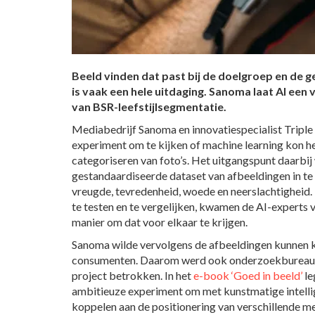
Beeld vinden dat past bij de doelgroep en de
is vaak een hele uitdaging. Sanoma laat AI een
van BSR-leefstijlsegmentatie.
Mediabedrijf Sanoma en innovatiespecialist Triple 
experiment om te kijken of machine learning kon he
categoriseren van foto’s. Het uitgangspunt daarbi
gestandaardiseerde dataset van afbeeldingen in te
vreugde, tevredenheid, woede en neerslachtigheid.
te testen en te vergelijken, kwamen de AI-experts 
manier om dat voor elkaar te krijgen.
Sanoma wilde vervolgens de afbeeldingen kunnen k
consumenten. Daarom werd ook onderzoekbureau 
project betrokken. In het
e-book ‘Goed in beeld’
le
ambitieuze experiment om met kunstmatige intelli
koppelen aan de positionering van verschillende m