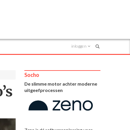
inloggen
Search
Socho
De slimme motor achter moderne
’s
uitgeefprocessen
Zeno is dé softwareoplossing voor