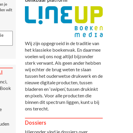
n je
en wilt
ie
Wij zijn opgegroeid in de traditie van
het klassieke boekenvak. En daarmee
voelen wij ons nog altijd bijzonder
sterk verwant. Als geen ander hebben
wij echter de brug weten te slaan
AI
tussen het ouderwetse drukwerk en de
nci,
nieuwe digitale producten, tussen
 Book
bladeren en ‘swipen’, tussen drukinkt
en pixels. Voor alle producten die
binnen dit spectrum liggen, kunt u bij
ons terecht.
e
Dossiers
ouden
Hieronder vind je dossiers over