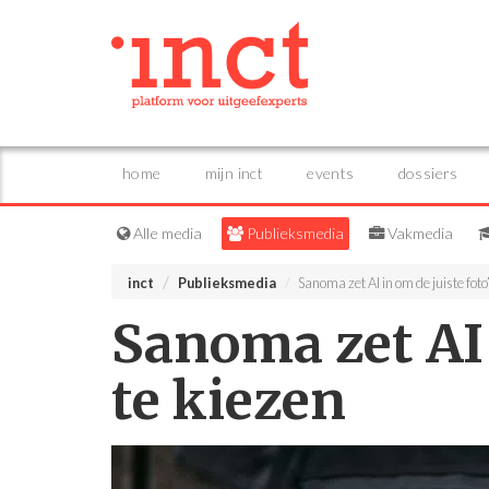
home
mijn inct
events
dossiers
Alle media
Publieksmedia
Vakmedia
inct
Publieksmedia
Sanoma zet AI in om de juiste foto’
Sanoma zet AI 
te kiezen