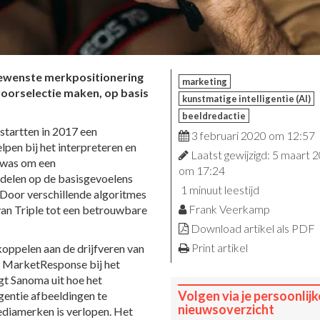
 gewenste merkpositionering
marketing
 voorselectie maken, op basis
kunstmatige intelligentie (AI)
beeldredactie
startten in 2017 een
3 februari 2020 om 12:57
lpen bij het interpreteren en
Laatst gewijzigd: 5 maart 
j was om een
om 17:24
 delen op de basisgevoelens
1 minuut leestijd
 Door verschillende algoritmes
Frank Veerkamp
van Triple tot een betrouwbare
Download artikel als PDF
Print artikel
oppelen aan de drijfveren van
MarketResponse bij het
gt Sanoma uit hoe het
Volgen via je persoonlijk
gentie afbeeldingen te
nieuwsoverzicht
ediamerken is verlopen. Het