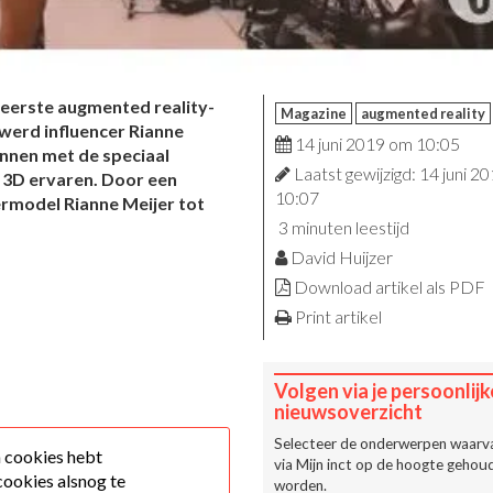
eerste augmented reality-
Magazine
augmented reality
werd influencer Rianne
14 juni 2019 om 10:05
nnen met de speciaal
Laatst gewijzigd: 14 juni 2
 3D ervaren. Door een
10:07
rmodel Rianne Meijer tot
3 minuten leestijd
David Huijzer
Download artikel als PDF
Print artikel
Volgen via je persoonlijk
nieuwsoverzicht
Selecteer de onderwerpen waarva
n cookies hebt
via
Mijn inct
op de hoogte gehoud
cookies alsnog te
worden.