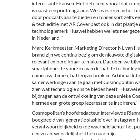
interessante kansen. Het betekent vooral dat er no
is naast een printmagazine. We investeren in het f
door podcasts aan te bieden en binnenkort zelfs e
& tech editie met AR Cover past ook in dat plaatj
technologiemerk Huawei hebben we iets neergezet 
in Nederland. ”
Marc Kerkmeester, Marketing Director NL van Hua
brand zijn we continu bezig om de nieuwste digital
relevant en bereikbaar te maken. Dat doen we bij
smartphones te voorzien van de laatste technologi
camerasystemen, batterijverbruik en Artificial Int
samenwerkingen aan te gaan met Cosmopolitan wa
zien wat technologie ons te bieden heeft . Huawei 
bijdragen aan de ontwikkeling van deze unieke Co
hiermee een grote groep lezeressen te inspireren.”
Cosmopolitan’s hoofdredacteur interviewde Rianne 
boegbeeld van ‘generatie slashie’ over Instagram, ha
verantwoordelijkheid en de waarheid achter het perf
een verantwoordelijkheid heb naar mijn