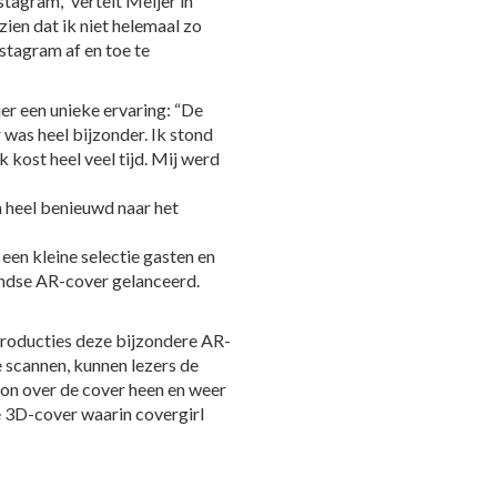
stagram,” vertelt Meijer in
zien dat ik niet helemaal zo
stagram af en toe te
r een unieke ervaring: “De
was heel bijzonder. Ik stond
 kost heel veel tijd. Mij werd
 heel benieuwd naar het
een kleine selectie gasten en
andse AR-cover gelanceerd.
Producties deze bijzondere AR-
 scannen, kunnen lezers de
n over de cover heen en weer
e 3D-cover waarin covergirl