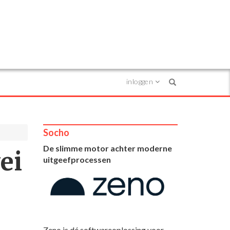
inloggen
Search
Socho
De slimme motor achter moderne
ei
uitgeefprocessen
Zeno is dé softwareoplossing voor