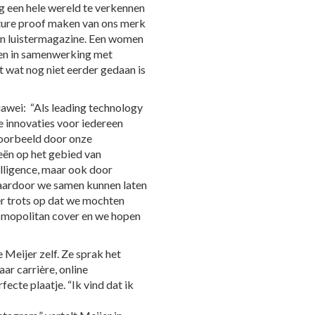
g een hele wereld te verkennen
uture proof maken van ons merk
en luistermagazine. Een women
e en in samenwerking met
wat nog niet eerder gedaan is
wei: “Als leading technology
e innovaties voor iedereen
voorbeeld door onze
eën op het gebied van
elligence, maar ook door
ardoor we samen kunnen laten
er trots op dat we mochten
smopolitan cover en we hopen
Meijer zelf. Ze sprak het
ar carrière, online
ecte plaatje. “Ik vind dat ik