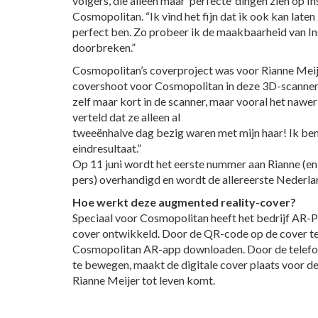
volgers, die alleen maar ‘perfecte’ dingen zien op In
Cosmopolitan. “Ik vind het fijn dat ik ook kan laten 
perfect ben. Zo probeer ik de maakbaarheid van In
doorbreken.”
Cosmopolitan’s coverproject was voor Rianne Meije
covershoot voor Cosmopolitan in deze 3D-scanner 
zelf maar kort in de scanner, maar vooral het nawerk
verteld dat ze alleen al
tweeënhalve dag bezig waren met mijn haar! Ik ben
eindresultaat.”
Op 11 juni wordt het eerste nummer aan Rianne (en 
pers) overhandigd en wordt de allereerste Nederl
Hoe werkt deze augmented reality-cover?
Speciaal voor Cosmopolitan heeft het bedrijf AR-
cover ontwikkeld. Door de QR-code op de cover te
Cosmopolitan AR-app downloaden. Door de telefoo
te bewegen, maakt de digitale cover plaats voor d
Rianne Meijer tot leven komt.