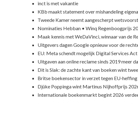
inct is met vakantie
KBb maakt statement over mishandeling eigena
Tweede Kamer neemt aangescherpt wetsvoorst
Nominaties Hebban • Winq Regenboogprijs 2
Maak kennis met WeDaVinci, winnaar van de 
Uitgevers dagen Google opnieuw voor de recht
EU: Meta schendt mogelijk Digital Services Act
Uitgaven aan online reclame sinds 2019 meer d
Dit is Slak: de zachte kant van boeken wint twee
Britse boekensector in verzet tegen EU-heffing
Djûke Poppinga wint Martinus Nijhoffprijs 202
Internationale boekenmarkt begint 2026 verde