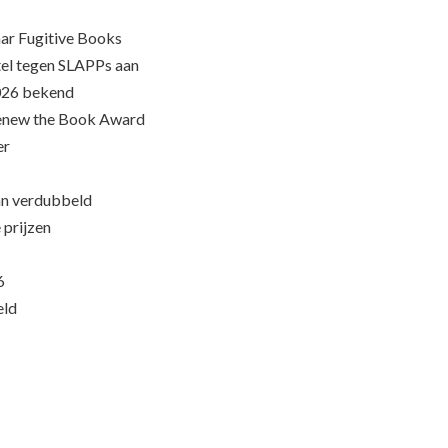
ar Fugitive Books
el tegen SLAPPs aan
026 bekend
Renew the Book Award
er
an verdubbeld
 prijzen
6
eld