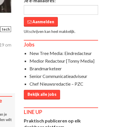
Je e-mailadres:
Aanmelden
tech
Uitschrijven kan heel makkelijk.
Jobs
019 om
New Tree Media: Eindredacteur
Medior Redacteur [Tonny Media]
Brandmarketeer
Senior Communicatieadviseur
Chef Nieuwsredactie – PZC
Bekijk alle jobs
e
LINE UP
n je
en wilt
Praktisch publiceren op elk
denkbaar platform