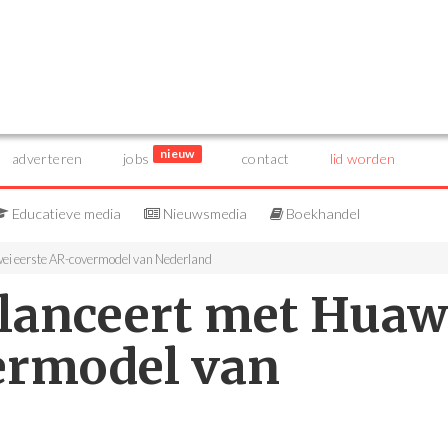
nieuw
adverteren
jobs
contact
lid worden
Educatieve media
Nieuwsmedia
Boekhandel
ei eerste AR-covermodel van Nederland
lanceert met Huaw
ermodel van