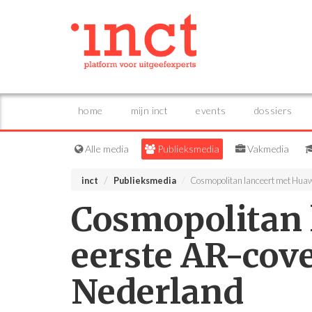
home
mijn inct
events
dossiers
Alle media
Publieksmedia
Vakmedia
inct
Publieksmedia
Cosmopolitan lanceert met Huaw
Cosmopolitan 
eerste AR-cov
Nederland