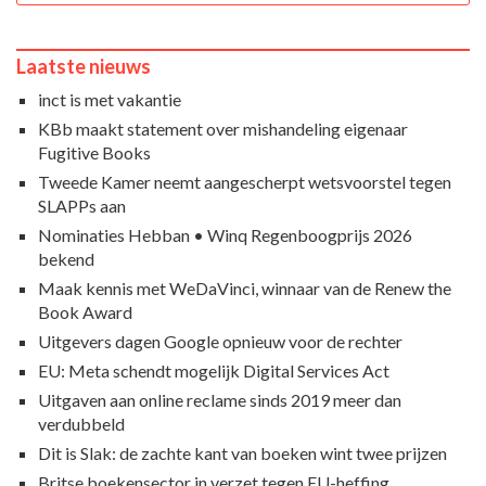
Laatste nieuws
inct is met vakantie
KBb maakt statement over mishandeling eigenaar
Fugitive Books
Tweede Kamer neemt aangescherpt wetsvoorstel tegen
SLAPPs aan
Nominaties Hebban • Winq Regenboogprijs 2026
bekend
Maak kennis met WeDaVinci, winnaar van de Renew the
Book Award
Uitgevers dagen Google opnieuw voor de rechter
EU: Meta schendt mogelijk Digital Services Act
Uitgaven aan online reclame sinds 2019 meer dan
verdubbeld
Dit is Slak: de zachte kant van boeken wint twee prijzen
Britse boekensector in verzet tegen EU-heffing