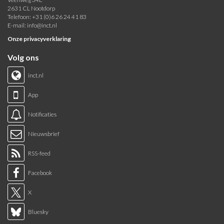
2631 CL Nootdorp
Telefoon: +31 (0)6 26 24 41 83
E-mail:
info@inct.nl
Onze privacyverklaring
Volg ons
inct.nl
App
Notificaties
Nieuwsbrief
RSS-feed
Facebook
X
Bluesky