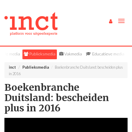
Togg
navig
Alle media
Publieksmedia
Vakmedia
Educatieve media
inct
Publieksmedia
Boekenbranche Duitsland: bescheiden plus
in 2016
Boekenbranche
Duitsland: bescheiden
plus in 2016