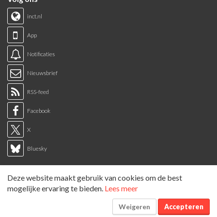
inct.nl
App
Notificaties
Nieuwsbrief
RSS-feed
Facebook
X
Bluesky
Links
Deze website maakt gebruik van cookies om de best
Sitemap
mogelijke ervaring te bieden.
Lees meer
Tags overzicht
Weigeren
Accepteren