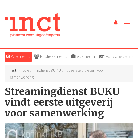
Togg
navig
Alle media
Publieksmedia
Vakmedia
Educatieve medi
inct
Streamingdienst BUKU vindt eerste uitgeverij voor
samenwerking
Streamingdienst BUKU
vindt eerste uitgeverij
voor samenwerking