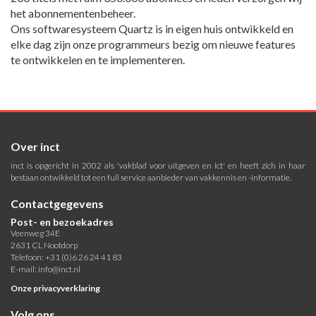
het abonnementenbeheer.
Ons softwaresysteem Quartz is in eigen huis ontwikkeld en
elke dag zijn onze programmeurs bezig om nieuwe features
te ontwikkelen en te implementeren.
Over inct
inct is opgericht in 2002 als 'vakblad voor uitgeven en ict' en heeft zich in haar
bestaan ontwikkeld tot een full service aanbieder van vakkennis en -informatie.
Contactgegevens
Post- en bezoekadres
Veenweg 34E
2631 CL Nootdorp
Telefoon: +31 (0)6 26 24 41 83
E-mail:
info@inct.nl
Onze privacyverklaring
Volg ons