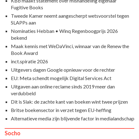
KBb maakt statement over mishandeling eigenaar
Fugitive Books
Tweede Kamer neemt aangescherpt wetsvoorstel tegen
SLAPPs aan
Nominaties Hebban • Winq Regenboogprijs 2026
bekend
Maak kennis met WeDaVinci, winnaar van de Renew the
Book Award
inct.spiratie 2026
Uitgevers dagen Google opnieuw voor de rechter
EU: Meta schendt mogelijk Digital Services Act
Uitgaven aan online reclame sinds 2019 meer dan
verdubbeld
Dit is Slak: de zachte kant van boeken wint twee prijzen
Britse boekensector in verzet tegen EU-heffing
Alternatieve media zijn blijvende factor in medialandschap
Socho