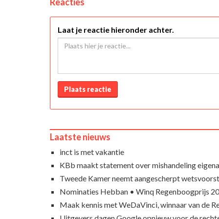
Reacties
Laat je reactie hieronder achter.
Plaats reactie
Laatste nieuws
inct is met vakantie
KBb maakt statement over mishandeling eigena
Tweede Kamer neemt aangescherpt wetsvoorst
Nominaties Hebban • Winq Regenboogprijs 2
Maak kennis met WeDaVinci, winnaar van de 
Uitgevers dagen Google opnieuw voor de recht