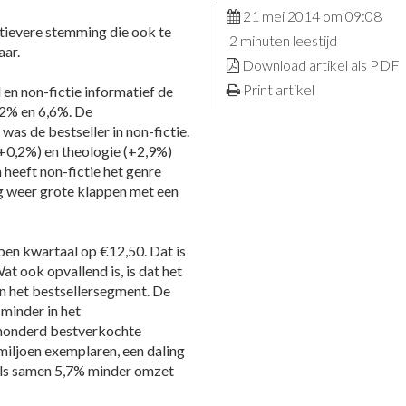
21 mei 2014 om 09:08
itievere stemming die ook te
2 minuten leestijd
aar.
Download artikel als PDF
Print artikel
d en non-fictie informatief de
,2% en 6,6%. De
as de bestseller in non-fictie.
(+0,2%) en theologie (+2,9%)
 heeft non-fictie het genre
eg weer grote klappen met een
pen kwartaal op €12,50. Dat is
t ook opvallend is, is dat het
 in het bestsellersegment. De
minder in het
e honderd bestverkochte
iljoen exemplaren, een daling
els samen 5,7% minder omzet