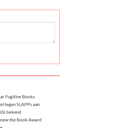
ar Fugitive Books
el tegen SLAPPs aan
026 bekend
Renew the Book Award
er