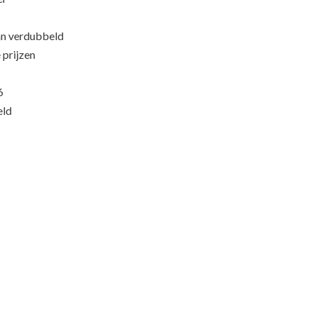
an verdubbeld
 prijzen
6
eld