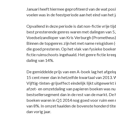
Januari heeft hiermee geprofiteerd van de wat pos
voelen was in de feestperiode aan het eind van het j
Opvallend in deze periode is dat non-fictie vrije tij
best presterende genres waren met dalingen van 5
Voedselzandloper van Kris Verburgh (Prometheus) w
Binnen de topgenres zijn het met name reisgidsen 
die goed presteren. Op het vlak van fysieke boeken
fictie ruimschoots ingehaald. Het genre fictie kre
daling van 14%.
De gemiddelde prijs van een A-boek lag het afgelo
15 cent meer dan in hetzelfde kwartaal van 2013. Wa
Vijftig-tinten-grijseffect eindelijk lijkt uitgewerkt
afzet- en omzetdaling van papieren boeken was nu 
bestsellersegment dan in de rest van de markt. D
boeken waren in Q1 2014 nog goed voor ruim een m
van 8%. In omzet haalden de bovenste honderd tit
dan vorig jaar.