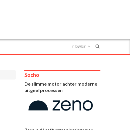
inloggen
Search
Socho
De slimme motor achter moderne
uitgeefprocessen
Zeno is dé softwareoplossing voor