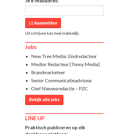
Je e-mailadres:
Aanmelden
Uitschrijven kan heel makkelijk.
Jobs
New Tree Media: Eindredacteur
Medior Redacteur [Tonny Media]
Brandmarketeer
Senior Communicatieadviseur
Chef Nieuwsredactie – PZC
Bekijk alle jobs
LINE UP
Praktisch publiceren op elk
denkbaar platform