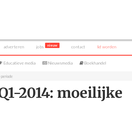
nieuw
adverteren
jobs
contact
lid worden
Educatieve media
Nieuwsmedia
Boekhandel
 periode
1-2014: moeilijke