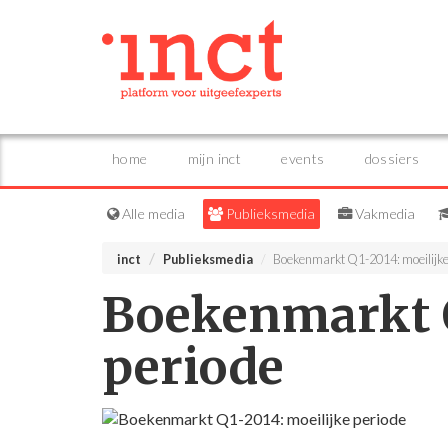
home
mijn inct
events
dossiers
Alle media
Publieksmedia
Vakmedia
inct
Publieksmedia
Boekenmarkt Q1-2014: moeilijke
Boekenmarkt Q
periode