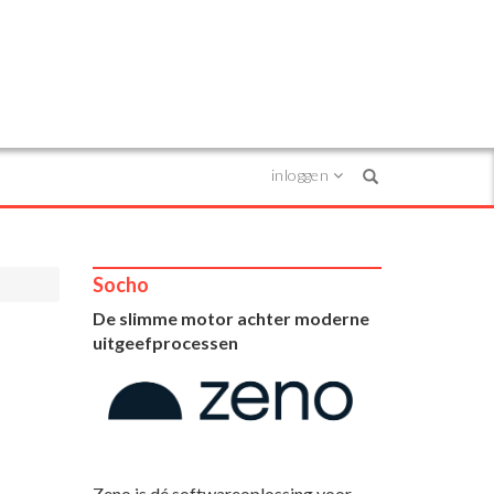
inloggen
Search
Socho
De slimme motor achter moderne
uitgeefprocessen
Zeno is dé softwareoplossing voor