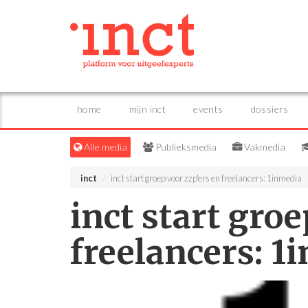
home
mijn inct
events
dossiers
Alle media
Publieksmedia
Vakmedia
inct
inct start groep voor zzp'ers en freelancers: 1inmedia
inct start groe
freelancers: 1