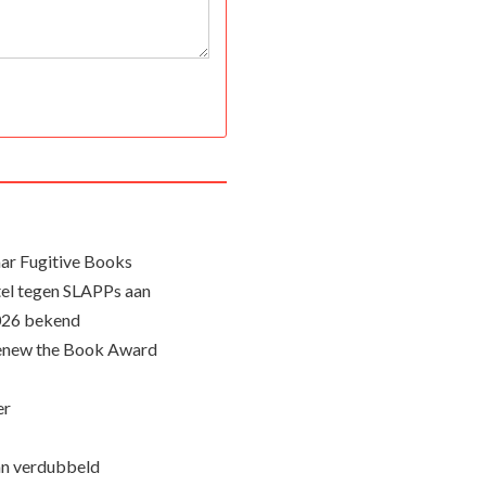
ar Fugitive Books
el tegen SLAPPs aan
026 bekend
Renew the Book Award
er
an verdubbeld