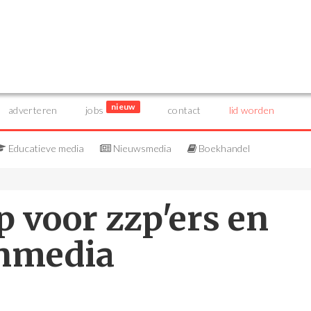
nieuw
adverteren
jobs
contact
lid worden
Educatieve media
Nieuwsmedia
Boekhandel
p voor zzp'ers en
inmedia