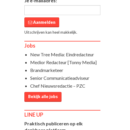
Je e-mailadres:
Aanmelden
Uitschrijven kan heel makkelijk.
Jobs
New Tree Media: Eindredacteur
Medior Redacteur [Tonny Media]
Brandmarketeer
Senior Communicatieadviseur
Chef Nieuwsredactie – PZC
Bekijk alle jobs
LINE UP
Praktisch publiceren op elk
denkbaar platform