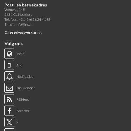
Post- en bezoekadres
Veenweg 34E
2631 CL Nootdorp
Telefoon: +31 (0)6 26 24 41 83
E-mail:
info@inct.nl
Onze privacyverklaring
Volg ons
inct.nl
App
Notificaties
Nieuwsbrief
RSS-feed
Facebook
X