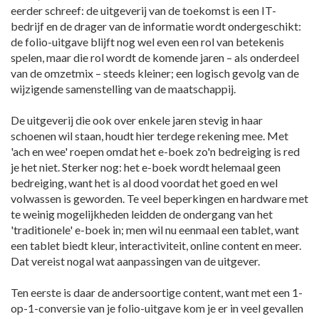
eerder schreef: de uitgeverij van de toekomst is een IT-
bedrijf en de drager van de informatie wordt ondergeschikt:
de folio-uitgave blijft nog wel even een rol van betekenis
spelen, maar die rol wordt de komende jaren – als onderdeel
van de omzetmix – steeds kleiner; een logisch gevolg van de
wijzigende samenstelling van de maatschappij.
De uitgeverij die ook over enkele jaren stevig in haar
schoenen wil staan, houdt hier terdege rekening mee. Met
'ach en wee' roepen omdat het e-boek zo'n bedreiging is red
je het niet. Sterker nog: het e-boek wordt helemaal geen
bedreiging, want het is al dood voordat het goed en wel
volwassen is geworden. Te veel beperkingen en hardware met
te weinig mogelijkheden leidden de ondergang van het
'traditionele' e-boek in; men wil nu eenmaal een tablet, want
een tablet biedt kleur, interactiviteit, online content en meer.
Dat vereist nogal wat aanpassingen van de uitgever.
Ten eerste is daar de andersoortige content, want met een 1-
op-1-conversie van je folio-uitgave kom je er in veel gevallen