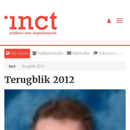
Togg
navig
Alle media
Publieksmedia
Vakmedia
Educatieve medi
inct
Terugblik 2012
Terugblik 2012