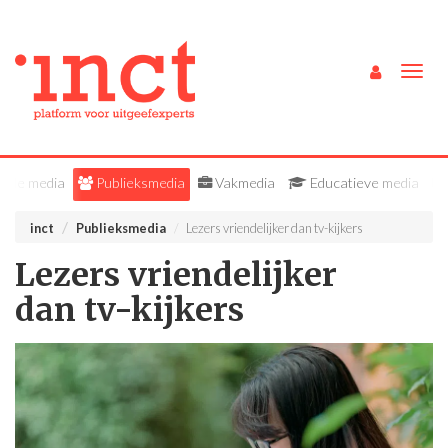
Togg
navig
Alle media
Publieksmedia
Vakmedia
Educatieve media
inct
Publieksmedia
Lezers vriendelijker dan tv-kijkers
Lezers vriendelijker
dan tv-kijkers