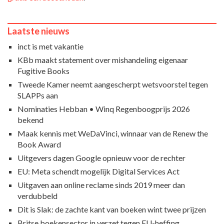
Laatste nieuws
inct is met vakantie
KBb maakt statement over mishandeling eigenaar
Fugitive Books
Tweede Kamer neemt aangescherpt wetsvoorstel tegen
SLAPPs aan
Nominaties Hebban • Winq Regenboogprijs 2026
bekend
Maak kennis met WeDaVinci, winnaar van de Renew the
Book Award
Uitgevers dagen Google opnieuw voor de rechter
EU: Meta schendt mogelijk Digital Services Act
Uitgaven aan online reclame sinds 2019 meer dan
verdubbeld
Dit is Slak: de zachte kant van boeken wint twee prijzen
Britse boekensector in verzet tegen EU-heffing