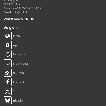
Veenweg 34E
2631 CL Nootdorp
Telefoon: +31 (0)6 26 24 41 83
E-mail:
info@inct.nl
Onze privacyverklaring
Volg ons
inct.nl
App
Notificaties
Nieuwsbrief
RSS-feed
Facebook
X
Bluesky